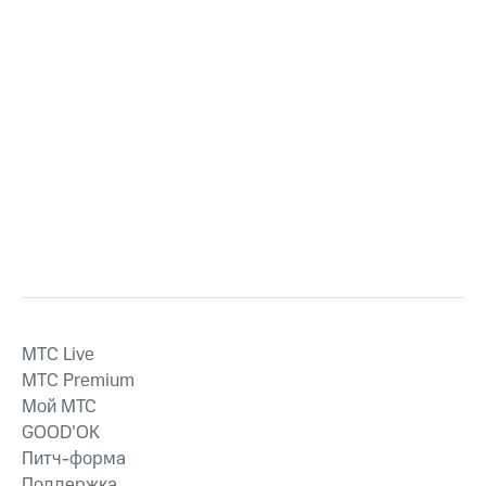
MTС Live
MTС Premium
Мой МТС
GOOD’OK
Питч-форма
Поддержка