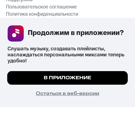
Пользовательское соглашение
Политика конфиденциальности
Рекомендательные технологии
Продолжим в приложении? 
СКАЧАТЬ ПРИЛОЖЕНИЕ
Слушать музыку, создавать плейлисты, 
наслаждаться персональными миксами теперь 
удобно!
Незаконное потребление наркотических средств,
психотропных веществ, их аналогов причиняет вред здоровью,
Мы используем куки, чтобы на сайте все
В ПРИЛОЖЕНИЕ
их незаконный оборот запрещён и влечёт установленную
работало.
Подробнее
законодательством ответственность.
© 2026 ООО «КИОН».
ПОНЯТНО
Остаться в веб-версии
Все права защищены
18+
Главная
В приложение
Избранное