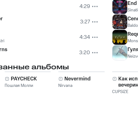
End
4:29
Sinat
r
Cen
3:27
Baldo
a
Req
4:34
tri
Monsi
rns
Гул
3:20
Neizv
ванные альбомы
PAYCHECK
Nevermind
Как исп
вечери
Пошлая Молли
Nirvana
CUPSIZE