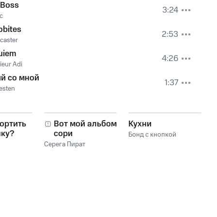
 Boss
3:24
ic
obites
2:53
caster
uiem
4:26
eur Adi
яй со мной
1:37
esten
ортить
Вот мой альбом,
Кухни
нку?
сори
Бонд с кнопкой
Серега Пират