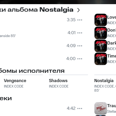
ки альбома
Nostalgia
Love
3:35
INDE
Don'
4:01
anside 85'
INDE
Dar
4:09
INDE
Tim
4:00
INDE
бомы исполнителя
Vengeance
Shadows
Nostalgia
INDEX CODE
INDEX CODE
INDEX CODE
,
85'
еки
Tra
4:42
Stell