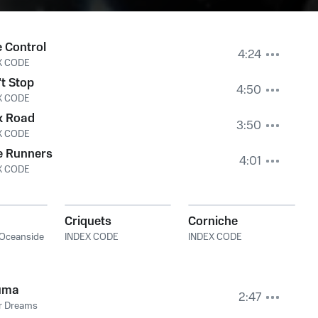
 Control
4:24
X CODE
t Stop
4:50
X CODE
k Road
3:50
X CODE
e Runners
4:01
X CODE
Criquets
Corniche
Oceanside
INDEX CODE
INDEX CODE
uma
2:47
ar Dreams