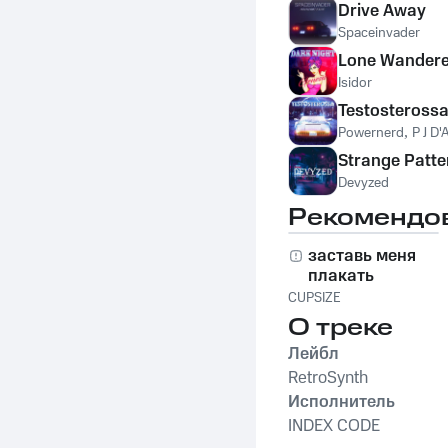
Drive Away
Spaceinvader
Lone Wandere
Isidor
Testosteross
Powernerd
,
P J D'A
Strange Patte
Devyzed
Рекомендо
заставь меня
плакать
CUPSIZE
О треке
Лейбл
RetroSynth
Исполнитель
INDEX CODE