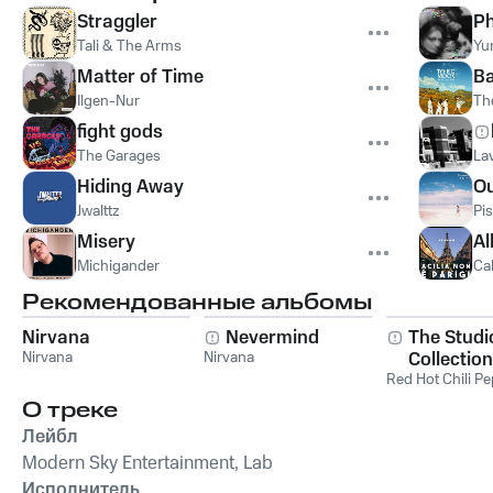
Straggler
Ph
Tali & The Arms
Yu
Matter of Time
Ba
Ilgen-Nur
Th
fight gods
The Garages
La
Hiding Away
Ou
Jwalttz
Pi
Misery
Al
Michigander
Ca
Рекомендованные альбомы
Nirvana
Nevermind
The Studi
Nirvana
Nirvana
Collection
Red Hot Chili P
О треке
Лейбл
Modern Sky Entertainment, Lab
Исполнитель