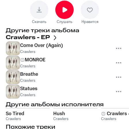
Скачать
Слушать
Нравится
Другие треки альбома
Crawlers - EP
Come Over (Again)
Crawlers
MONROE
Crawlers
Breathe
Crawlers
Statues
Crawlers
Другие альбомы исполнителя
So Tired
Hush
Crawlers 
Crawlers
Crawlers
Crawlers
Похожие треки