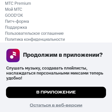
MTС Premium
Мой МТС
GOOD’OK
Питч-форма
Поддержка
Пользовательское соглашение
Политика конфиденциальности
Рекомендательные технологии
Продолжим в приложении? 
СКАЧАТЬ ПРИЛОЖЕНИЕ
Слушать музыку, создавать плейлисты, 
наслаждаться персональными миксами теперь 
удобно!
Незаконное потребление наркотических средств,
психотропных веществ, их аналогов причиняет вред здоровью,
Мы используем куки, чтобы на сайте все
В ПРИЛОЖЕНИЕ
их незаконный оборот запрещён и влечёт установленную
работало.
Подробнее
законодательством ответственность.
© 2026 ООО «КИОН».
ПОНЯТНО
Остаться в веб-версии
Все права защищены
18+