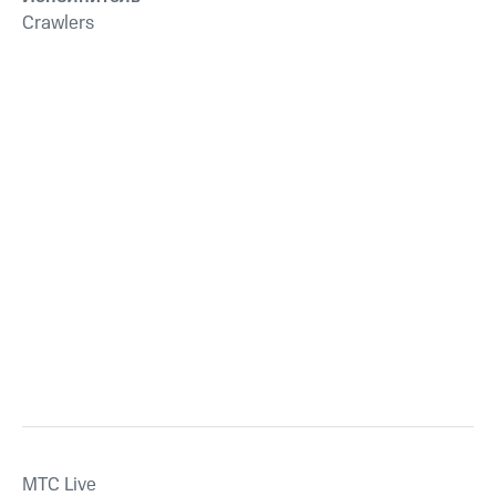
Crawlers
MTС Live