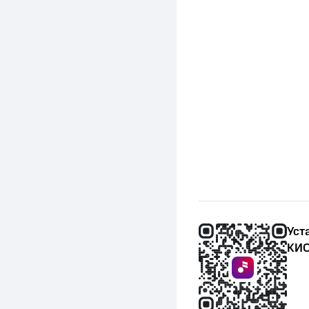
Уст
КИО