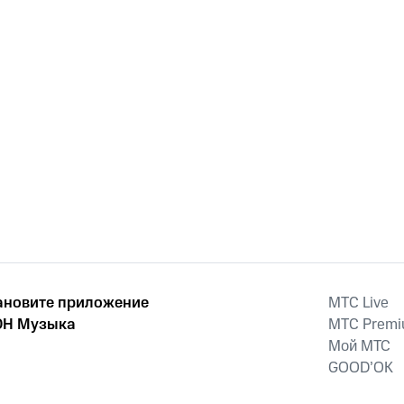
ановите приложение
MTС Live
Н Музыка
MTС Prem
Мой МТС
GOOD’OK