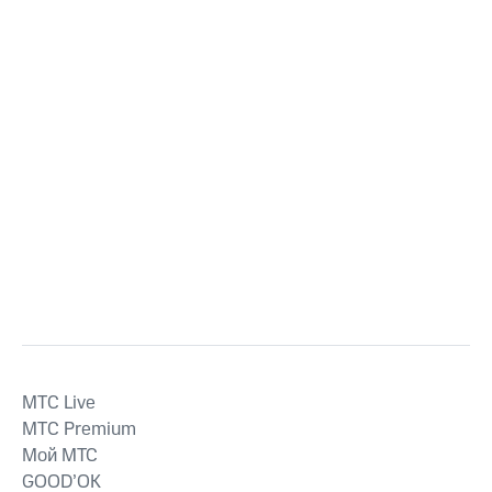
MTС Live
MTС Premium
Мой МТС
GOOD’OK