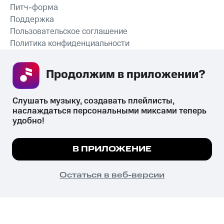
Питч-форма
Поддержка
Пользовательское соглашение
Политика конфиденциальности
Рекомендательные технологии
Продолжим в приложении? 
СКАЧАТЬ ПРИЛОЖЕНИЕ
Слушать музыку, создавать плейлисты, 
наслаждаться персональными миксами теперь 
удобно!
Незаконное потребление наркотических средств,
психотропных веществ, их аналогов причиняет вред здоровью,
Мы используем куки, чтобы на сайте все
В ПРИЛОЖЕНИЕ
их незаконный оборот запрещён и влечёт установленную
работало.
Подробнее
законодательством ответственность.
© 2026 ООО «КИОН».
ПОНЯТНО
Остаться в веб-версии
Все права защищены
18+
Главная
В приложение
Избранное