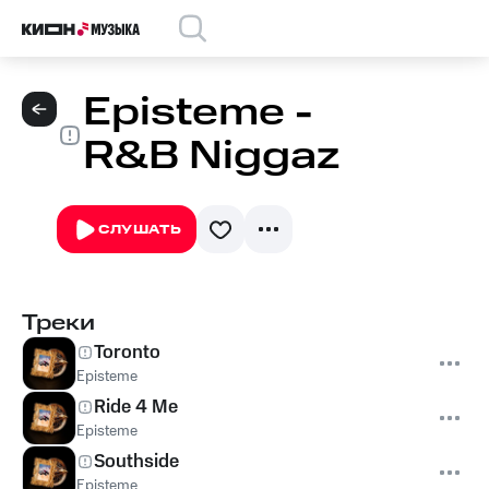
Episteme -
R&B Niggaz
СЛУШАТЬ
Треки
Toronto
Episteme
Ride 4 Me
Episteme
Southside
Episteme