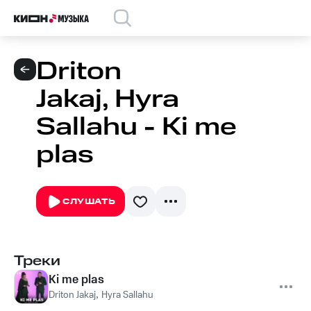
Driton
Jakaj, Hyra
Sallahu - Ki me
plas
СЛУШАТЬ
Треки
Ki me plas
Driton Jakaj
,
Hyra Sallahu