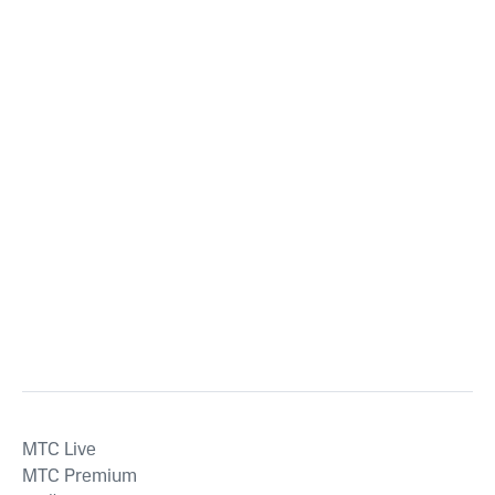
MTС Live
MTС Premium