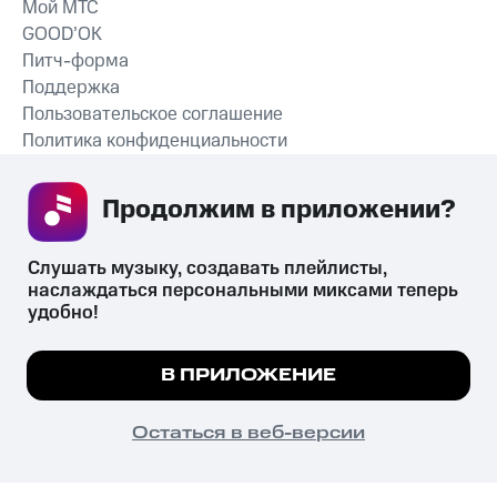
Мой МТС
GOOD’OK
Питч-форма
Поддержка
Пользовательское соглашение
Политика конфиденциальности
Рекомендательные технологии
Продолжим в приложении? 
СКАЧАТЬ ПРИЛОЖЕНИЕ
Слушать музыку, создавать плейлисты, 
наслаждаться персональными миксами теперь 
удобно!
Незаконное потребление наркотических средств,
психотропных веществ, их аналогов причиняет вред здоровью,
Мы используем куки, чтобы на сайте все
В ПРИЛОЖЕНИЕ
их незаконный оборот запрещён и влечёт установленную
работало.
Подробнее
законодательством ответственность.
© 2026 ООО «КИОН».
ПОНЯТНО
Остаться в веб-версии
Все права защищены
18+
Главная
В приложение
Избранное