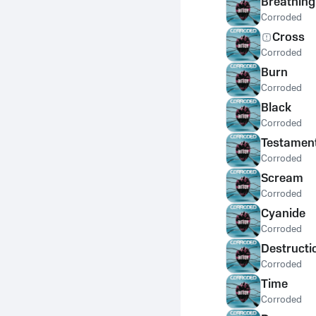
Breathing
Corroded
Cross
Corroded
Burn
Corroded
Black
Corroded
Testamen
Corroded
Scream
Corroded
Cyanide
Corroded
Destructi
Corroded
Time
Corroded