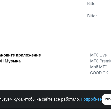
Bitter
Bitter
ановите приложение
MTС Live
Н Музыка
MTС Prem
Мой МТС
GOOD’OK
наркотических средств, психотропных веществ, их аналогов причиня
ьзуем куки, чтобы на сайте все работало.
Подробнее
ПО
тельством ответственность.
е права защищены