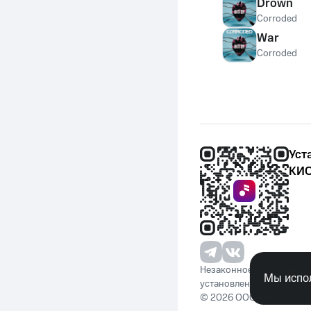
Drown
Corroded
War
Corroded
Уст
КИО
Незаконное потребление 
Мы испол
установленную законода
© 2026 ООО «КИОН». Вс