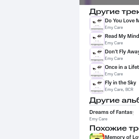
Другие тре
Do You Love 
Emy Care
Read My Min
Emy Care
Don't Fly Awa
Emy Care
Once in a Life
Emy Care
Fly in the Sky
Emy Care
,
BCR
Другие аль
Dreams of Fantasy
Emy Care
Похожие тр
Memory of Lo