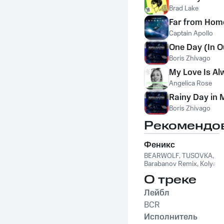
Brad Lake
Far from Hom
Captain Apollo
One Day (In Ou
Boris Zhivago
My Love Is Al
Angelica Rose
Rainy Day in
Boris Zhivago
Рекомендо
Феникс
BEARWOLF
,
TUSOVKA
,
Barabanov Remix
,
Kolya
Funk
,
WXREAD
,
Emio
О треке
Лейбл
BCR
Исполнитель