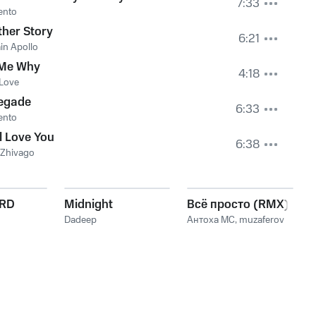
7:33
nto
her Story
6:21
in Apollo
 Me Why
4:18
Love
egade
6:33
nto
ill Love You
6:38
 Zhivago
ARD
Midnight
Всё просто (RMX)
Dadeep
Антоха МС
,
muzaferov