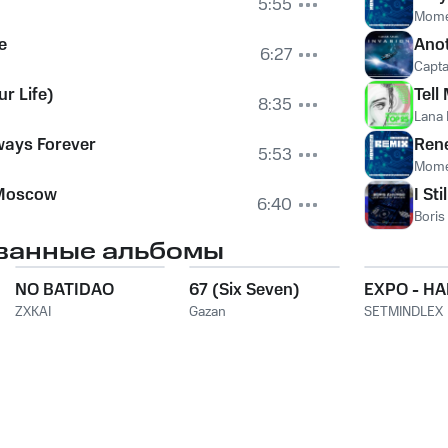
5:55
Mome
e
Anot
6:27
Capta
r Life)
Tell
8:35
Lana 
ways Forever
Ren
5:53
Mome
 Moscow
I St
6:40
Boris
ванные альбомы
NO BATIDAO
67 (Six Seven)
EXPO - H
ZXKAI
Gazan
SETMINDLEX