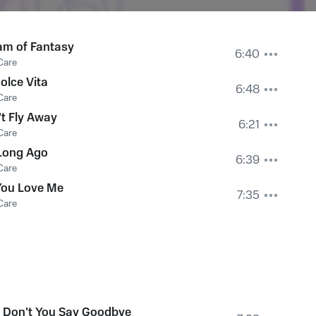
am of Fantasy
6:40
Care
olce Vita
6:48
Care
t Fly Away
6:21
Care
 Long Ago
6:39
Care
You Love Me
7:35
Care
 Don't You Say Goodbye