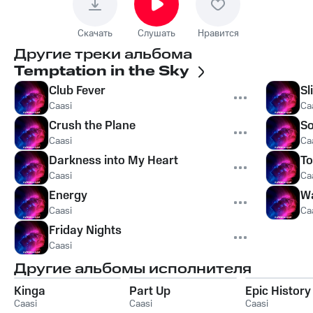
Скачать
Слушать
Нравится
Другие треки альбома
Temptation in the Sky
Club Fever
Sl
Caasi
Ca
Crush the Plane
So
Caasi
Ca
Darkness into My Heart
To
Caasi
Ca
Energy
W
Caasi
Ca
Friday Nights
Caasi
Другие альбомы исполнителя
Kinga
Part Up
Epic History
Caasi
Caasi
Caasi