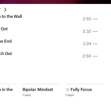
y
e to the Wall
2:55
 Out
2:32
he End
2:24
ch Out
2:50
 in the
Bipolar Mindset
Fully Focus
Caasi
Caasi