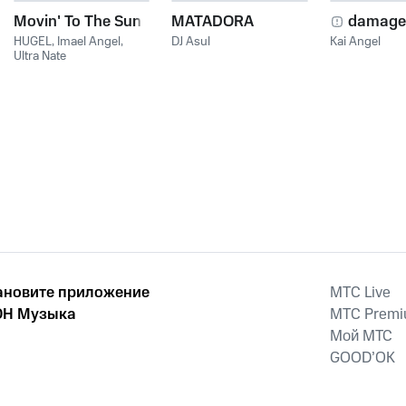
Movin' To The Sun
MATADORA
damage
HUGEL
,
Imael Angel
,
DJ Asul
Kai Angel
Ultra Nate
ановите приложение
MTС Live
Н Музыка
MTС Prem
Мой МТС
GOOD’OK