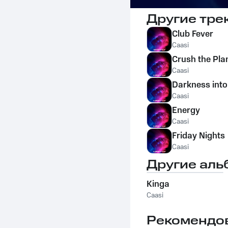
Другие тре
Club Fever
Caasi
Crush the Pla
Caasi
Darkness into
Caasi
Energy
Caasi
Friday Nights
Caasi
Другие аль
Kinga
Caasi
Рекомендо