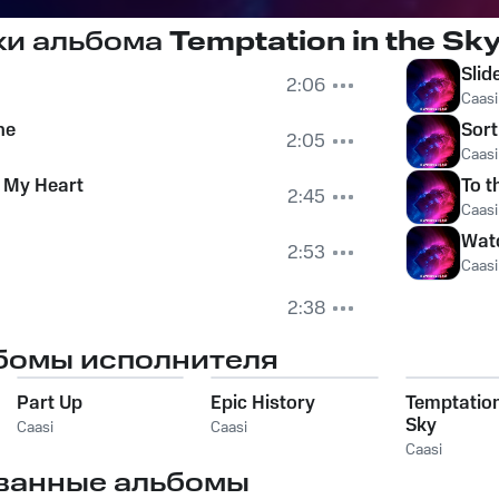
ки альбома
Temptation in the Sk
Slid
2:06
Caasi
ne
Sort
2:05
Caasi
 My Heart
To t
2:45
Caasi
Wat
2:53
Caasi
2:38
бомы исполнителя
Part Up
Epic History
Temptation
Sky
Caasi
Caasi
Caasi
ванные альбомы