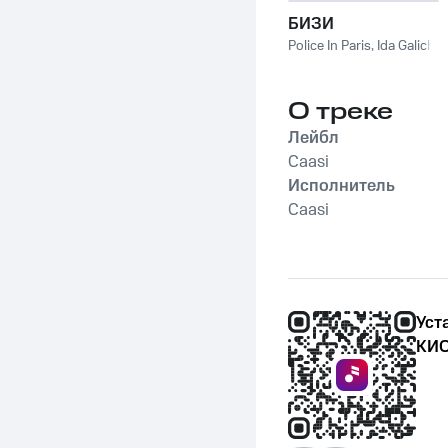
БИЗИ
Police In Paris
,
Ida Galich
О треке
Лейбл
Caasi
Исполнитель
Caasi
Уст
КИО