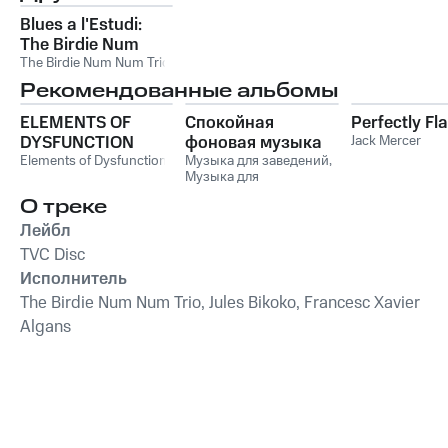
Blues a l'Estudi:
The Birdie Num
Num Trio
The Birdie Num Num Trio
Рекомендованные альбомы
ELEMENTS OF
Спокойная
Perfectly Fl
DYSFUNCTION
фоновая музыка
Jack Mercer
Elements of Dysfunction
для заведений:
Музыка для заведений
,
Музыка для
Инструментальный
ресторанов
,
Музыка
блюз в ресторан,
О треке
для отелей
,
Музыка для
кафе, отель,
магазинов
Лейбл
магазин, паб
TVC Disc
Исполнитель
The Birdie Num Num Trio, Jules Bikoko, Francesc Xavier
Algans