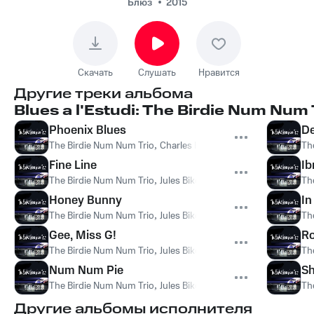
Key of Soul
Блюз
2015
Скачать
Слушать
Нравится
Другие треки альбома
Blues a l'Estudi: The Birdie Num Num 
Phoenix Blues
De
The Birdie Num Num Trio
,
Charles Hodgkinson
,
Jules Bikoko
Th
Fine Line
I
The Birdie Num Num Trio
,
Jules Bikoko
,
Francesc Xavier Algan
Th
Honey Bunny
In
The Birdie Num Num Trio
,
Jules Bikoko
,
Francesc Xavier Algan
Th
Gee, Miss G!
Ro
The Birdie Num Num Trio
,
Jules Bikoko
,
Francesc Xavier Algan
Th
Num Num Pie
Sh
The Birdie Num Num Trio
,
Jules Bikoko
,
Francesc Xavier Algan
Th
Другие альбомы исполнителя