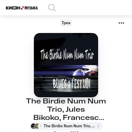
Трек
The Birdie Num Num
Trio, Jules
Bikoko, Francesc
Xavier Algans - In the
The Birdie Num Num Trio, Jules Bikoko, Francesc Xavier Algans