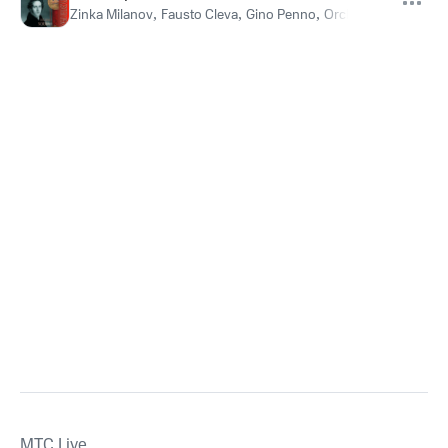
Zinka Milanov
,
Fausto Cleva
,
Gino Penno
,
Orchestra del teatro
MTС Live