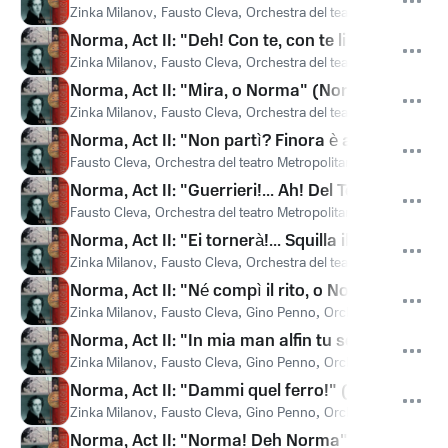
Zinka Milanov
,
Fausto Cleva
,
Orchestra del teatro Metropolitan
Norma, Act II: "Deh! Con te, con te li prendi" (N
Zinka Milanov
,
Fausto Cleva
,
Orchestra del teatro Metropolitan
Norma, Act II: "Mira, o Norma" (Norma, Adalgisa
Zinka Milanov
,
Fausto Cleva
,
Orchestra del teatro Metropolitan
Norma, Act II: "Non partì? Finora è al campo" (C
Fausto Cleva
,
Orchestra del teatro Metropolitan
,
Coro del Teatr
Norma, Act II: "Guerrieri!... Ah! Del Tebro al gio
Fausto Cleva
,
Orchestra del teatro Metropolitan
,
Cesare Siepi
,
Norma, Act II: "Ei tornerà!... Squilla il bronzo de
Zinka Milanov
,
Fausto Cleva
,
Orchestra del teatro Metropolitan
Norma, Act II: "Né compì il rito, o Norma?" (Orov
Zinka Milanov
,
Fausto Cleva
,
Gino Penno
,
Orchestra del teatro
Norma, Act II: "In mia man alfin tu sei" (Norma, P
Zinka Milanov
,
Fausto Cleva
,
Gino Penno
,
Orchestra del teatro
Norma, Act II: "Dammi quel ferro!" (Coro, Norma
Zinka Milanov
,
Fausto Cleva
,
Gino Penno
,
Orchestra del teatro
Norma, Act II: "Norma! Deh Norma" (Coro, Norma