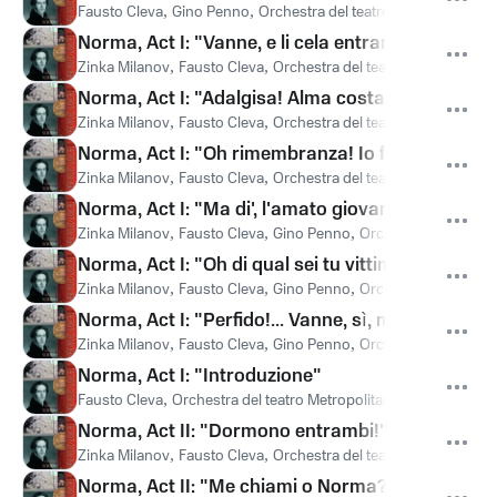
Fausto Cleva
,
Gino Penno
,
Orchestra del teatro Metropolitan
,
B
Norma, Act I: "Vanne, e li cela entrambi" (Norma,
Zinka Milanov
,
Fausto Cleva
,
Orchestra del teatro Metropolitan
Norma, Act I: "Adalgisa! Alma costanza" (Norma
Zinka Milanov
,
Fausto Cleva
,
Orchestra del teatro Metropolitan
Norma, Act I: "Oh rimembranza! Io fui così rapi
Zinka Milanov
,
Fausto Cleva
,
Orchestra del teatro Metropolitan
Norma, Act I: "Ma di', l'amato giovane" (Norma, 
Zinka Milanov
,
Fausto Cleva
,
Gino Penno
,
Orchestra del teatro
Norma, Act I: "Oh di qual sei tu vittima" (Norma, 
Zinka Milanov
,
Fausto Cleva
,
Gino Penno
,
Orchestra del teatro
Norma, Act I: "Perfido!... Vanne, sì, mi lascia" (
Zinka Milanov
,
Fausto Cleva
,
Gino Penno
,
Orchestra del teatro
Norma, Act I: "Introduzione"
Fausto Cleva
,
Orchestra del teatro Metropolitan
,
Orchestra del 
Norma, Act II: "Dormono entrambi!" (Norma)
Zinka Milanov
,
Fausto Cleva
,
Orchestra del teatro Metropolitan
Norma, Act II: "Me chiami o Norma?" (Adalgisa,