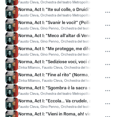
Fausto Cleva
,
Orchestra del teatro Metropolitan
,
Orchestra del 
Norma, Act I: "Ite sul colle, o Druidi" (Oroveso, C
Fausto Cleva
,
Orchestra del teatro Metropolitan
,
Cesare Siepi
,
Norma, Act I: "Svanir le voci!" (Pollione, Flavio)
Fausto Cleva
,
Gino Penno
,
Orchestra del teatro Metropolitan
,
P
Norma, Act I: "Meco all'altar di Venere" (Pollione
Fausto Cleva
,
Gino Penno
,
Orchestra del teatro Metropolitan
,
O
Norma, Act I: "Me protegge, me difende" (Pollio
Fausto Cleva
,
Gino Penno
,
Orchestra del teatro Metropolitan
,
O
Norma, Act I: "Sediziose voci, voci di guerra" (
Zinka Milanov
,
Fausto Cleva
,
Orchestra del teatro Metropolitan
Norma, Act I: "Fine al rito" (Norma, Oroveso, Cor
Zinka Milanov
,
Fausto Cleva
,
Orchestra del teatro Metropolitan
Norma, Act I: "Sgombra è la sacra selva" (Adalg
Fausto Cleva
,
Orchestra del teatro Metropolitan
,
Blanche The
Norma, Act I: "Eccola... Va crudele, al Dio spietat
Fausto Cleva
,
Gino Penno
,
Orchestra del teatro Metropolitan
,
B
Norma, Act I: "Vieni in Roma, ah! vieni o cara" (P