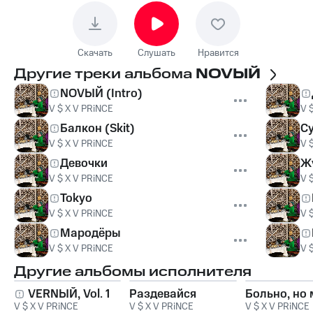
Скачать
Слушать
Нравится
Другие треки альбома
NOVЫЙ
NOVЫЙ (Intro)
V $ X V PRiNCE
V 
Балкон (Skit)
С
V $ X V PRiNCE
V 
Девочки
Жү
V $ X V PRiNCE
V 
Tokyo
V $ X V PRiNCE
V 
Мародёры
V $ X V PRiNCE
V 
Другие альбомы исполнителя
VERNЫЙ, Vol. 1
Раздевайся
Больно, но
V $ X V PRiNCE
V $ X V PRiNCE
V $ X V PRiNCE