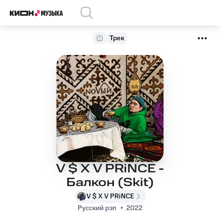
Трек
V $ X V PRiNCE -
Балкон (Skit)
V $ X V PRiNCE
Русский рэп
2022