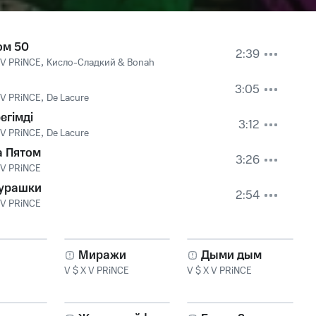
ом 50
2:39
 V PRiNCE
,
Кисло-Сладкий & Bonah
3:05
 V PRiNCE
,
De Lacure
егімді
3:12
 V PRiNCE
,
De Lacure
а Пятом
3:26
 V PRiNCE
урашки
2:54
 V PRiNCE
Миражи
Дыми дым
V $ X V PRiNCE
V $ X V PRiNCE