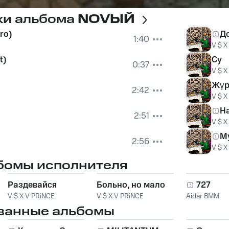
ки альбома
NOVЫЙ
ro)
Д
1:40
V $ X
t)
Су
0:37
V $ X
Жүр
2:42
V $ X
Н
2:51
V $ X
М
2:56
V $ X
бомы исполнителя
Раздевайся
Больно, но мало
727
V $ X V PRiNCE
V $ X V PRiNCE
Aidar BMM
ванные альбомы