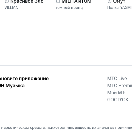
Красивое Зло
MILITANTUM
Омут
VILLIAN
тёмный принц
Полка
,
YASMI
ановите приложение
MTС Live
Н Музыка
MTС Prem
Мой МТС
GOOD’OK
наркотических средств, психотропных веществ, их аналогов причиня