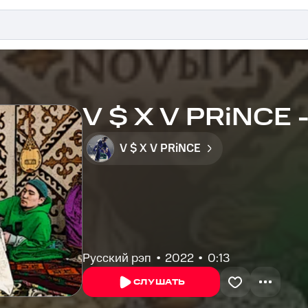
V $ X V PRiNCE -
V $ X V PRiNCE
Русский рэп
2022
0:13
СЛУШАТЬ