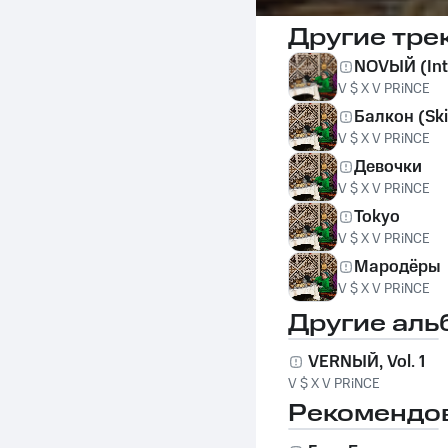
Другие тре
NOVЫЙ (Int
V $ X V PRiNCE
Балкон (Ski
V $ X V PRiNCE
Девочки
V $ X V PRiNCE
Tokyo
V $ X V PRiNCE
Мародёры
V $ X V PRiNCE
Другие аль
VERNЫЙ, Vol. 1
V $ X V PRiNCE
Рекомендо