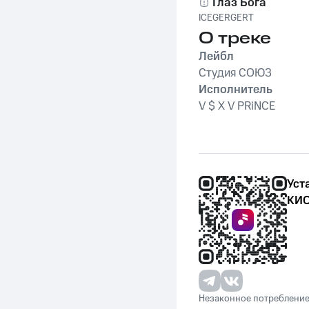
Глаз Бога
ICEGERGERT
О треке
Лейбл
Студия СОЮЗ
Исполнитель
V $ X V PRiNCE
Уст
КИО
Незаконное потребление 