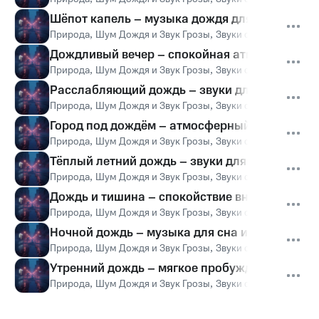
Шёпот капель – музыка дождя для сна
Природа
,
Шум Дождя и Звук Грозы
,
Звуки сна Окружающ
Дождливый вечер – спокойная атмосфера
Природа
,
Шум Дождя и Звук Грозы
,
Звуки сна Окружающ
Расслабляющий дождь – звуки для уюта
Природа
,
Шум Дождя и Звук Грозы
,
Звуки сна Окружающ
Город под дождём – атмосферный фон
Природа
,
Шум Дождя и Звук Грозы
,
Звуки сна Окружающ
Тёплый летний дождь – звуки для релаксации
Природа
,
Шум Дождя и Звук Грозы
,
Звуки сна Окружающ
Дождь и тишина – спокойствие внутри
Природа
,
Шум Дождя и Звук Грозы
,
Звуки сна Окружающ
Ночной дождь – музыка для сна и отдыха
Природа
,
Шум Дождя и Звук Грозы
,
Звуки сна Окружающ
Утренний дождь – мягкое пробуждение
Природа
,
Шум Дождя и Звук Грозы
,
Звуки сна Окружающ