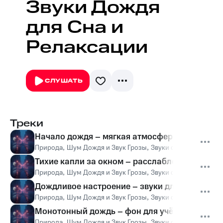
Звуки Дождя
для Сна и
Релаксации
СЛУШАТЬ
Треки
Начало дождя – мягкая атмосфера для сна
Природа
,
Шум Дождя и Звук Грозы
,
Звуки сна Окружающ
Тихие капли за окном – расслабление и поко
Природа
,
Шум Дождя и Звук Грозы
,
Звуки сна Окружающ
Дождливое настроение – звуки для медитаци
Природа
,
Шум Дождя и Звук Грозы
,
Звуки сна Окружающ
Монотонный дождь – фон для учёбы и отдыха
Природа
,
Шум Дождя и Звук Грозы
,
Звуки сна Окружающ