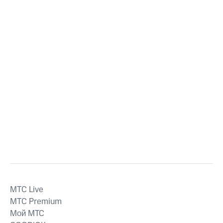
MTС Live
MTС Premium
Мой МТС