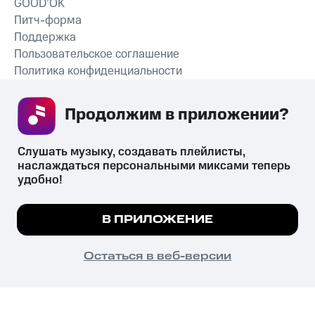
GOOD’OK
Питч-форма
Поддержка
Пользовательское соглашение
Политика конфиденциальности
Рекомендательные технологии
Продолжим в приложении? 
СКАЧАТЬ ПРИЛОЖЕНИЕ
Слушать музыку, создавать плейлисты, 
наслаждаться персональными миксами теперь 
удобно!
Незаконное потребление наркотических средств,
психотропных веществ, их аналогов причиняет вред здоровью,
Мы используем куки, чтобы на сайте все
В ПРИЛОЖЕНИЕ
их незаконный оборот запрещён и влечёт установленную
работало.
Подробнее
законодательством ответственность.
© 2026 ООО «КИОН».
ПОНЯТНО
Остаться в веб-версии
Все права защищены
18+
Главная
В приложение
Избранное