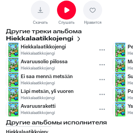
Скачать
Слушать
Нравится
Другие треки альбома
Hiekkalaatikkojengi
Hiekkalaatikkojengi
Pe
Hiekkalaatikkojengi
Hi
Avaruusolio piilossa
Ma
Hiekkalaatikkojengi
Hi
Ei saa mennä metsään
Su
Hiekkalaatikkojengi
Hi
Läpi metsän, yli vuoren
P
Hiekkalaatikkojengi
Hi
Avaruusraketti
Ys
Hiekkalaatikkojengi
Hi
Другие альбомы исполнителя
Hiekkalaatikkojengi