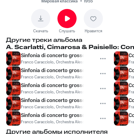
RAI, Алессандро
Мировая классика
1955
Скарлатти - Sinfonia
di concerto grosso
No. 5 in D Major: II.
Скачать
Слушать
Нравится
Adagio
Другие треки альбома
A. Scarlatti, Cimarosa & Paisiello: C
Sinfonia di concerto grosso No. 5 in D Major: I. S
Co
Franco Caracciolo
,
Orchestra Alessandro Scarlatti di Napoli Del
Fr
Sinfonia di concerto grosso No. 5 in D Major: II.
Co
Franco Caracciolo
,
Orchestra Alessandro Scarlatti di Napoli Del
Fr
Sinfonia di concerto grosso No. 5 in D Major: III. 
Co
Franco Caracciolo
,
Orchestra Alessandro Scarlatti di Napoli Del
Fr
Sinfonia di concerto grosso No. 5 in D Major: IV.
Co
Franco Caracciolo
,
Orchestra Alessandro Scarlatti di Napoli Del
Fr
Sinfonia di concerto grosso No. 5 in D Major: V. 
Co
Franco Caracciolo
,
Orchestra Alessandro Scarlatti di Napoli Del
Fr
Другие альбомы исполнителя