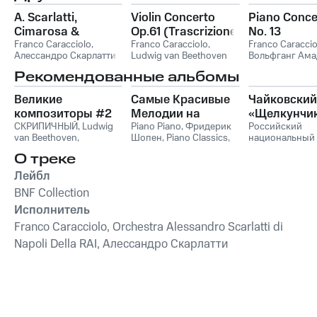
A. Scarlatti,
Violin Concerto
Piano Conce
Cimarosa &
Op.61 (Trascrizione
No. 13
Paisiello:
Franco Caracciolo
,
Per Pianoforte E
Franco Caracciolo
,
Franco Caraccio
Алессандро Скарлатти
Ludwig van Beethoven
Вольфганг Ама
Concertos et
Orchestra)
Моцарт
ouvertures
Рекомендованные альбомы
Великие
Самые Красивые
Чайковский
композиторы #2
Мелодии на
«Щелкунчи
СКРИПИЧНЫЙ
,
Ludwig
Пианино
Piano Piano
,
Фридерик
Российский
van Beethoven
,
Шопен
,
Piano Classics
,
национальный
Фридерик Шопен
,
Пианино
молодежный
О треке
Франц Шуберт
,
Vivaldi
симфонически
String Orchestra
,
оркестр
Лейбл
Антонио Вивальди
BNF Collection
Исполнитель
Franco Caracciolo, Orchestra Alessandro Scarlatti di
Napoli Della RAI, Алессандро Скарлатти