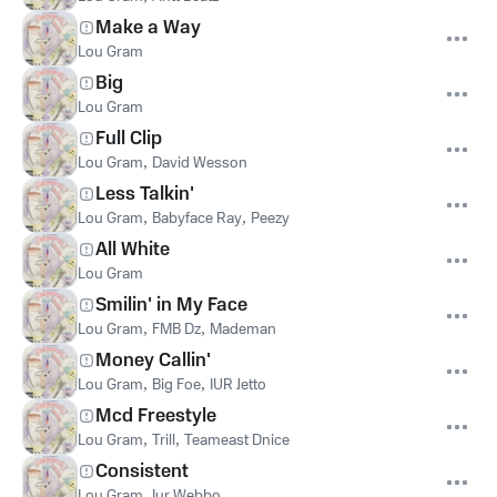
Make a Way
Lou Gram
Big
Lou Gram
Full Clip
Lou Gram
,
David Wesson
Less Talkin'
Lou Gram
,
Babyface Ray
,
Peezy
All White
Lou Gram
Smilin' in My Face
Lou Gram
,
FMB Dz
,
Mademan
Money Callin'
Lou Gram
,
Big Foe
,
IUR Jetto
Mcd Freestyle
Lou Gram
,
Trill
,
Teameast Dnice
Consistent
Lou Gram
,
Iur Webbo