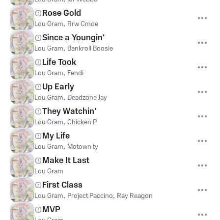
Rose Gold
Lou Gram
,
Rrw Cmoe
Since a Youngin'
Lou Gram
,
Bankroll Boosie
Life Took
Lou Gram
,
Fendi
Up Early
Lou Gram
,
Deadzone Jay
They Watchin'
Lou Gram
,
Chicken P
My Life
Lou Gram
,
Motown ty
Make It Last
Lou Gram
First Class
Lou Gram
,
Project Paccino
,
Ray Reagon
MVP