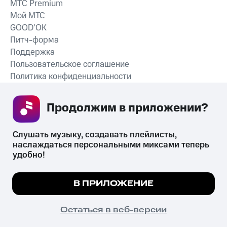
MTС Premium
Мой МТС
GOOD’OK
Питч-форма
Поддержка
Пользовательское соглашение
Политика конфиденциальности
Рекомендательные технологии
Продолжим в приложении? 
СКАЧАТЬ ПРИЛОЖЕНИЕ
Слушать музыку, создавать плейлисты, 
наслаждаться персональными миксами теперь 
удобно!
Незаконное потребление наркотических средств,
психотропных веществ, их аналогов причиняет вред здоровью,
Мы используем куки, чтобы на сайте все
В ПРИЛОЖЕНИЕ
их незаконный оборот запрещён и влечёт установленную
работало.
Подробнее
законодательством ответственность.
© 2026 ООО «КИОН».
ПОНЯТНО
Остаться в веб-версии
Все права защищены
18+
Главная
В приложение
Избранное