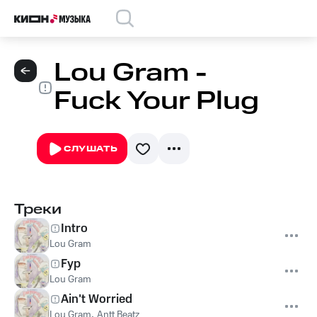
Lou Gram -
Fuck Your Plug
СЛУШАТЬ
Треки
Intro
Lou Gram
Fyp
Lou Gram
Ain't Worried
Lou Gram
,
Antt Beatz