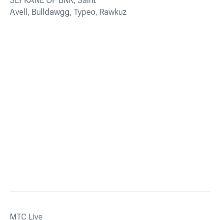
SLY KANE OF BNK, Saint
Avell, Bulldawgg, Typeo, Rawkuz
MTС Live