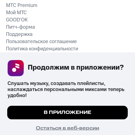
MTС Premium
Мой МТС
GOOD’OK
Питч-форма
Поддержка
Пользовательское соглашение
Политика конфиденциальности
Рекомендательные технологии
Продолжим в приложении? 
СКАЧАТЬ ПРИЛОЖЕНИЕ
Слушать музыку, создавать плейлисты, 
наслаждаться персональными миксами теперь 
удобно!
Незаконное потребление наркотических средств,
психотропных веществ, их аналогов причиняет вред здоровью,
Мы используем куки, чтобы на сайте все
В ПРИЛОЖЕНИЕ
их незаконный оборот запрещён и влечёт установленную
работало.
Подробнее
законодательством ответственность.
© 2026 ООО «КИОН».
ПОНЯТНО
Остаться в веб-версии
Все права защищены
18+