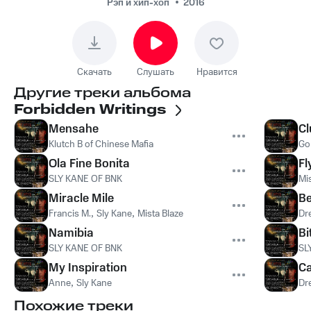
Рэп и хип-хоп
2016
Скачать
Слушать
Нравится
Другие треки альбома
Forbidden Writings
Mensahe
Cl
Klutch B of Chinese Mafia
Go
Ola Fine Bonita
Fl
SLY KANE OF BNK
Mis
Miracle Mile
Be
Francis M.
,
Sly Kane
,
Mista Blaze
Dr
Namibia
Bi
SLY KANE OF BNK
SL
My Inspiration
Ca
Anne
,
Sly Kane
Dr
Похожие треки