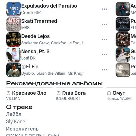
Expulsados del Paraíso
Aq
Cronik 664
MA
Skati Tmarmed
Pu
MBS
El
Desde Lejos
M
Shakema Crew
,
Chakfoo Le Foo
,
Haffid Dancehall
De
Nensa, Pt. 2
Gu
Lotfi DK
Re
El Fin
Po
Dyablo
,
Slush the Villain
,
Mr. Knightowl
Sa
Рекомендованные альбомы
Красивое Зло
Глаз Бога
Омут
VILLIAN
ICEGERGERT
Полка
,
YASMI
О треке
Лейбл
Sly Kane
Исполнитель