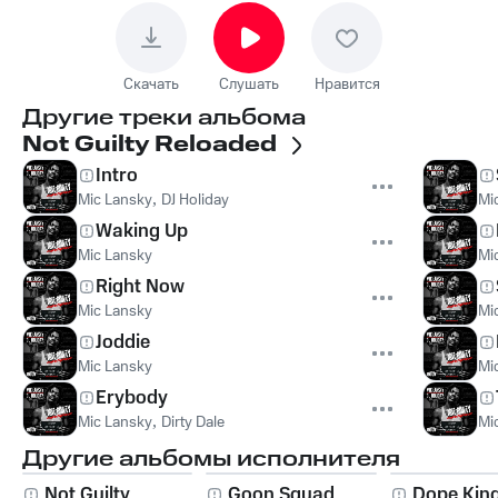
Скачать
Слушать
Нравится
Другие треки альбома
Not Guilty Reloaded
Intro
Mic Lansky
,
DJ Holiday
Mi
Waking Up
Mic Lansky
Mi
Right Now
Mic Lansky
Mi
Joddie
Mic Lansky
Mi
Erybody
Mic Lansky
,
Dirty Dale
Mi
Другие альбомы исполнителя
Not Guilty
Goon Squad
Dope Kin