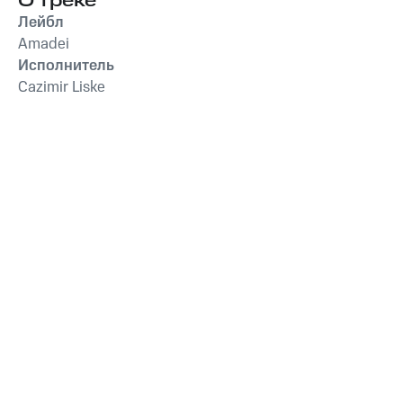
О треке
Лейбл
Amadei
Исполнитель
Cazimir Liske