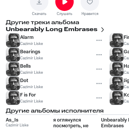
Скачать
Слушать
Нравится
Другие треки альбома
Unbearably Long Embrases
Alarm
Fi
Cazimir Liske
Ca
Bearings
G
Cazimir Liske
Ca
Bells
H
Cazimir Liske
Ca
Dot
Ji
Cazimir Liske
Ca
F is For
K
Cazimir Liske
Ca
Другие альбомы исполнителя
As_Is
я оглянулся
Unbearably
Cazimir Liske
посмотреть, не
Embrases