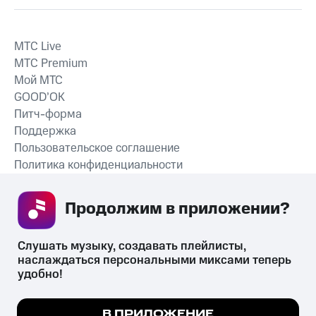
MTС Live
MTС Premium
Мой МТС
GOOD’OK
Питч-форма
Поддержка
Пользовательское соглашение
Политика конфиденциальности
Рекомендательные технологии
Продолжим в приложении? 
СКАЧАТЬ ПРИЛОЖЕНИЕ
Слушать музыку, создавать плейлисты, 
наслаждаться персональными миксами теперь 
удобно!
Незаконное потребление наркотических средств,
психотропных веществ, их аналогов причиняет вред здоровью,
Мы используем куки, чтобы на сайте все
В ПРИЛОЖЕНИЕ