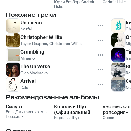
оглянулся ли я
Юрий Визбор
,
Cazimir
Cazimir Liske
Liske
Похожие треки
Un océan
In
Nosfell
Ob
Christopher Willits
On
Taylor Deupree
,
Christopher Willits
Mi
Crumbling
Ti
Minamo
Isa
The Universe
B
Olga Maximova
Ro
Arrival
Ce
Dalot
Ne
Рекомендованные альбомы
Силуэт
Король и Шут
«Богемская
Ваня Дмитриенко
,
Аня
(Официальный
рапсодия»
Пересильд
саундтрек), Часть
Король и Шут
Queen
1