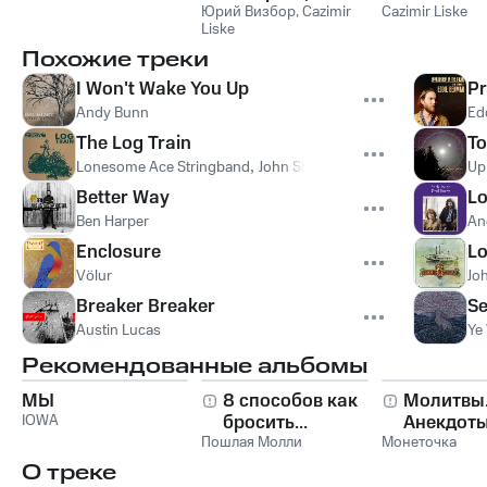
оглянулся ли я
Юрий Визбор
,
Cazimir
Cazimir Liske
Liske
Похожие треки
I Won't Wake You Up
Pr
Andy Bunn
Ed
The Log Train
T
Lonesome Ace Stringband
,
John Showman
,
Chris Coole
Up 
Better Way
Lo
Ben Harper
An
Enclosure
L
Völur
Jo
Breaker Breaker
Se
Austin Lucas
Ye
Рекомендованные альбомы
МЫ
8 способов как
Молитвы
IOWA
бросить...
Анекдоты
Пошлая Молли
Монеточка
О треке