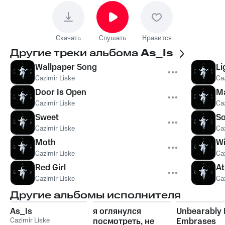
Скачать
Слушать
Нравится
Другие треки альбома
As_Is
Wallpaper Song
Li
Cazimir Liske
Ca
Door Is Open
M
Cazimir Liske
Ca
Sweet
S
Cazimir Liske
Ca
Moth
W
Cazimir Liske
Ca
Red Girl
A
Cazimir Liske
Ca
Другие альбомы исполнителя
As_Is
я оглянулся
Unbearably
Cazimir Liske
посмотреть, не
Embrases