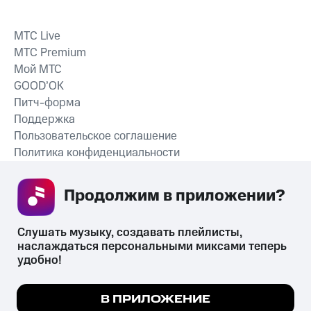
MTС Live
MTС Premium
Мой МТС
GOOD’OK
Питч-форма
Поддержка
Пользовательское соглашение
Политика конфиденциальности
Рекомендательные технологии
Продолжим в приложении? 
СКАЧАТЬ ПРИЛОЖЕНИЕ
Слушать музыку, создавать плейлисты, 
наслаждаться персональными миксами теперь 
удобно!
Незаконное потребление наркотических средств,
психотропных веществ, их аналогов причиняет вред здоровью,
Мы используем куки, чтобы на сайте все
В ПРИЛОЖЕНИЕ
их незаконный оборот запрещён и влечёт установленную
работало.
Подробнее