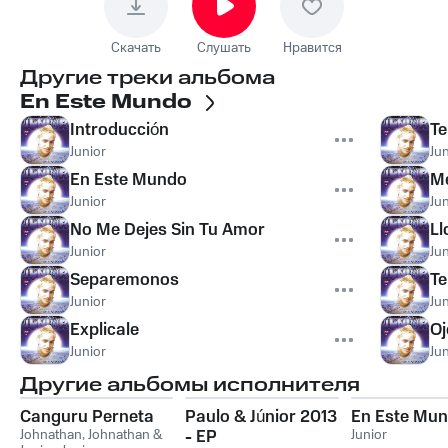
Скачать
Слушать
Нравится
Другие треки альбома
En Este Mundo
Introducción
Te
Junior
Jun
En Este Mundo
Me
Junior
Jun
No Me Dejes Sin Tu Amor
Ll
Junior
Jun
Separemonos
Te
Junior
Jun
Explicale
Oj
Junior
Jun
Другие альбомы исполнителя
Canguru Perneta
Paulo & Júnior 2013
En Este Mu
Johnathan
,
Johnathan &
- EP
Junior