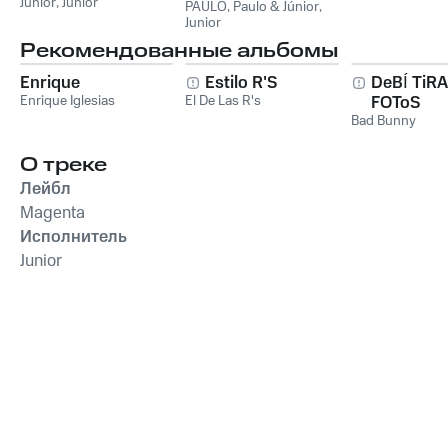
Junior
,
Junior
PAULO
,
Paulo & Júnior
,
Junior
Рекомендованные альбомы
Enrique
Estilo R'S
DeBÍ TiR
Enrique Iglesias
El De Las R's
FOToS
Bad Bunny
О треке
Лейбл
Magenta
Исполнитель
Junior