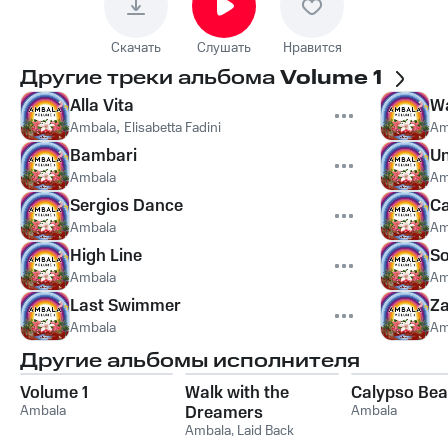
Скачать
Слушать
Нравится
Другие треки альбома
Volume 1
Alla Vita
Wa
Ambala
,
Elisabetta Fadini
Am
Bambari
Un
Ambala
Am
Sergios Dance
Ca
Ambala
Am
High Line
So
Ambala
Am
Last Swimmer
Z
Ambala
Am
Другие альбомы исполнителя
Volume 1
Walk with the
Calypso Be
Ambala
Dreamers
Ambala
Ambala
,
Laid Back