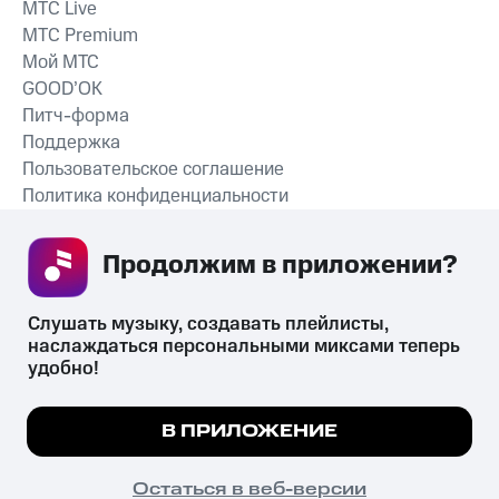
MTС Live
MTС Premium
Мой МТС
GOOD’OK
Питч-форма
Поддержка
Пользовательское соглашение
Политика конфиденциальности
Рекомендательные технологии
Продолжим в приложении? 
СКАЧАТЬ ПРИЛОЖЕНИЕ
Слушать музыку, создавать плейлисты, 
наслаждаться персональными миксами теперь 
удобно!
Незаконное потребление наркотических средств,
психотропных веществ, их аналогов причиняет вред здоровью,
Мы используем куки, чтобы на сайте все
В ПРИЛОЖЕНИЕ
их незаконный оборот запрещён и влечёт установленную
работало.
Подробнее
законодательством ответственность.
© 2026 ООО «КИОН».
ПОНЯТНО
Остаться в веб-версии