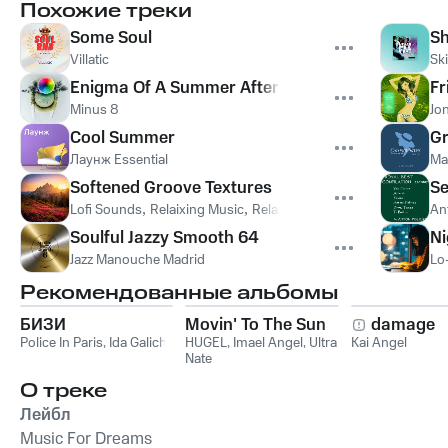
Похожие треки
Some Soul
Sh
Villatic
Sk
Enigma Of A Summer Afternoon
Fr
Minus 8
Jo
Cool Summer
Gr
Лаунж Essential
Ma
Softened Groove Textures
Se
Lofi Sounds
,
Relaixing Music
,
Relaxing Music For Drawing
Ant
Soulful Jazzy Smooth 64
Ni
Jazz Manouche Madrid
Lo
Рекомендованные альбомы
БИЗИ
Movin' To The Sun
damage
Police In Paris
,
Ida Galich
HUGEL
,
Imael Angel
,
Ultra
Kai Angel
Nate
О треке
Лейбл
Music For Dreams