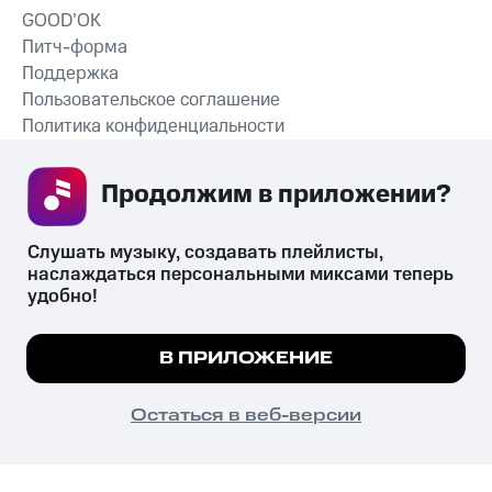
GOOD’OK
Питч-форма
Поддержка
Пользовательское соглашение
Политика конфиденциальности
Рекомендательные технологии
Продолжим в приложении? 
СКАЧАТЬ ПРИЛОЖЕНИЕ
Слушать музыку, создавать плейлисты, 
наслаждаться персональными миксами теперь 
удобно!
Незаконное потребление наркотических средств,
психотропных веществ, их аналогов причиняет вред здоровью,
Мы используем куки, чтобы на сайте все
В ПРИЛОЖЕНИЕ
их незаконный оборот запрещён и влечёт установленную
работало.
Подробнее
законодательством ответственность.
© 2026 ООО «КИОН».
ПОНЯТНО
Остаться в веб-версии
Все права защищены
18+
Главная
В приложение
Избранное