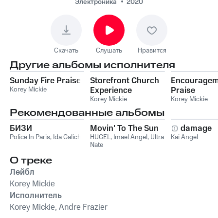
Электроника
2020
Скачать
Слушать
Нравится
Другие альбомы исполнителя
Sunday Fire Praise
Storefront Church
Encouragem
Korey Mickie
Experience
Praise
Korey Mickie
Korey Mickie
Рекомендованные альбомы
БИЗИ
Movin' To The Sun
damage
Police In Paris
,
Ida Galich
HUGEL
,
Imael Angel
,
Ultra
Kai Angel
Nate
О треке
Лейбл
Korey Mickie
Исполнитель
Korey Mickie, Andre Frazier