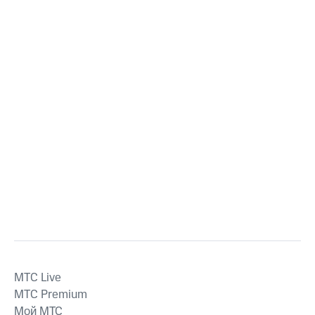
MTС Live
MTС Premium
Мой МТС