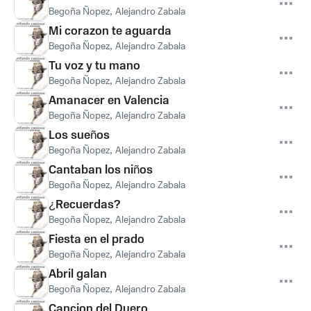
Begoña Ñopez
,
Alejandro Zabala
Mi corazon te aguarda
Begoña Ñopez
,
Alejandro Zabala
Tu voz y tu mano
Begoña Ñopez
,
Alejandro Zabala
Amanacer en Valencia
Begoña Ñopez
,
Alejandro Zabala
Los sueños
Begoña Ñopez
,
Alejandro Zabala
Cantaban los niños
Begoña Ñopez
,
Alejandro Zabala
¿Recuerdas?
Begoña Ñopez
,
Alejandro Zabala
Fiesta en el prado
Begoña Ñopez
,
Alejandro Zabala
Abril galan
Begoña Ñopez
,
Alejandro Zabala
Cancion del Duero