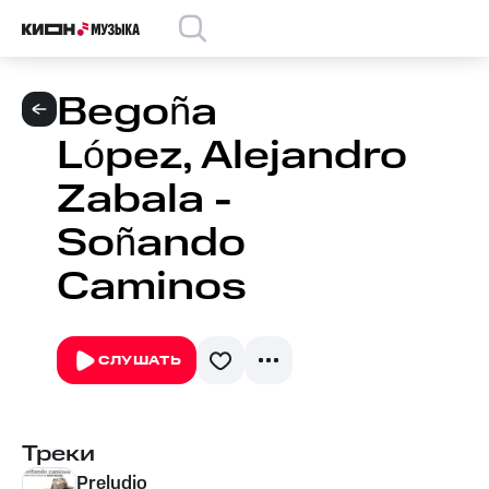
Begoña
López, Alejandro
Zabala -
Soñando
Caminos
СЛУШАТЬ
Треки
Preludio