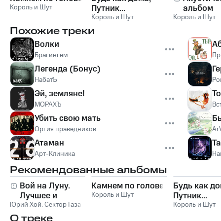
Король и Шут
Путник...
альбом
Король и Шут
Король и Шут
Похожие треки
Волки
А
Брагингем
Пр
Легенда (Бонус)
Ге
НабатЪ
Ро
Эй, земляне!
То
МОРАХЪ
Вс
Убить свою мать
Б
Оргия праведников
Ar
Атаман
Та
Арт-Клиника
На
Рекомендованные альбомы
Вой на Луну.
Камнем по голове
Будь как до
Лучшее и
Король и Шут
Путник...
Юрий Хой
неизданное
,
Сектор Газа
Король и Шут
О треке