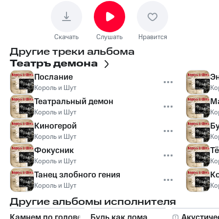
Скачать
Слушать
Нравится
Другие треки альбома
Театръ демона
Послание
Э
Король и Шут
Ко
Театральный демон
М
Король и Шут
Ко
Киногерой
Б
Король и Шут
Ко
Фокусник
Т
Король и Шут
Ко
Танец злобного гения
Ко
Король и Шут
Ко
Другие альбомы исполнителя
Камнем по голове
Будь как дома,
Акустиче