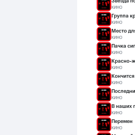
Звезда п
КИНО
Группа к
КИНО
Место дл
КИНО
Пачка си
КИНО
Красно-ж
КИНО
Кончится
КИНО
Последни
КИНО
В наших 
КИНО
Перемен
КИНО