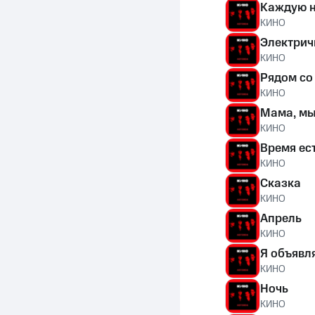
Каждую 
КИНО
Электрич
КИНО
Рядом со
КИНО
Мама, мы
КИНО
Время ест
КИНО
Сказка
КИНО
Апрель
КИНО
Я объявл
КИНО
Ночь
КИНО