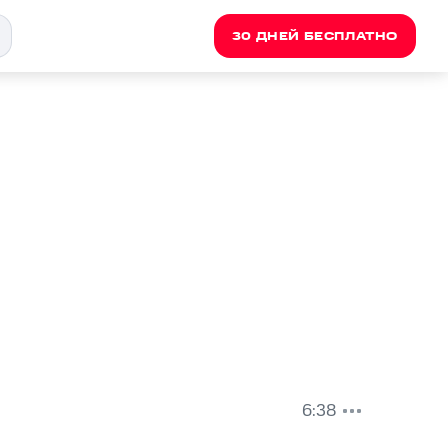
30 ДНЕЙ БЕСПЛАТНО
6:38