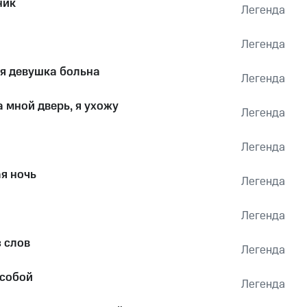
ник
Легенда
Легенда
оя девушка больна
Легенда
 мной дверь, я ухожу
Легенда
Легенда
я ночь
Легенда
Легенда
з слов
Легенда
 собой
Легенда