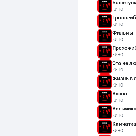
Бошетун
КИНО
Троллейб
КИНО
Фильмы
КИНО
Прохожи
КИНО
Это не л
КИНО
Жизнь в 
КИНО
Весна
КИНО
Восьмик
КИНО
Камчатк
КИНО