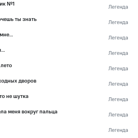
ик №1
Легенда
очешь ты знать
Легенда
не...
Легенда
...
Легенда
 лето
Легенда
ходных дворов
Легенда
то не шутка
Легенда
ела меня вокруг пальца
Легенда
Легенда