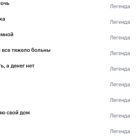
ночь
Легенда
ка
Легенда
 мной
Легенда
 все тяжело больны
Легенда
ь, а денег нет
Легенда
Легенда
Легенда
яю свой дом
Легенда
Легенда