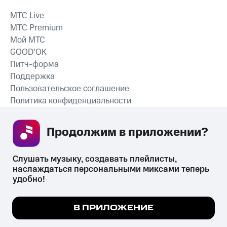
MTС Live
MTС Premium
Мой МТС
GOOD’OK
Питч-форма
Поддержка
Пользовательское соглашение
Политика конфиденциальности
Рекомендательные технологии
Продолжим в приложении? 
СКАЧАТЬ ПРИЛОЖЕНИЕ
Слушать музыку, создавать плейлисты, 
наслаждаться персональными миксами теперь 
удобно!
Незаконное потребление наркотических средств,
психотропных веществ, их аналогов причиняет вред здоровью,
Мы используем куки, чтобы на сайте все
В ПРИЛОЖЕНИЕ
их незаконный оборот запрещён и влечёт установленную
работало.
Подробнее
законодательством ответственность.