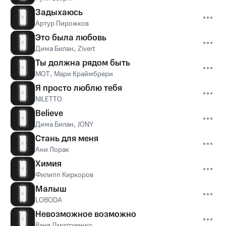
Задыхаюсь
Артур Пирожков
Это была любовь
Дима Билан
,
Zivert
Ты должна рядом быть
MOT
,
Мари Краймбрери
Я просто люблю тебя
NILETTO
Believe
Дима Билан
,
JONY
Стань для меня
Ани Лорак
Химия
Филипп Киркоров
Малыш
LOBODA
Невозможное возможно
Ваня Дмитриенко