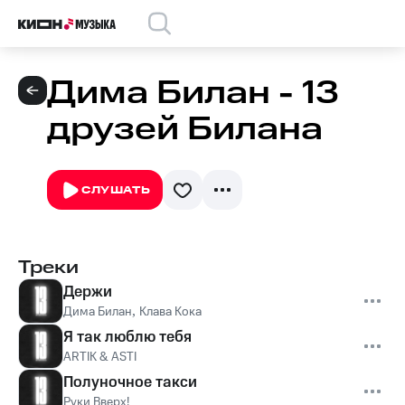
Дима Билан - 13
друзей Билана
СЛУШАТЬ
Треки
Держи
Дима Билан
,
Клава Кока
Я так люблю тебя
ARTIK & ASTI
Полуночное такси
Руки Вверх!