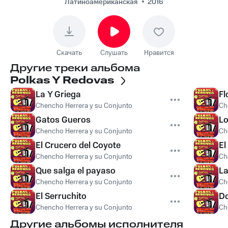
Латиноамериканская
2016
Скачать
Слушать
Нравится
Другие треки альбома
Polkas Y Redovas
La Y Griega
Fl
Chencho Herrera y su Conjunto
Ch
Gatos Gueros
L
Chencho Herrera y su Conjunto
Ch
El Crucero del Coyote
El
Chencho Herrera y su Conjunto
Ch
Que salga el payaso
La
Chencho Herrera y su Conjunto
Ch
El Serruchito
Do
Chencho Herrera y su Conjunto
Ch
Другие альбомы исполнителя