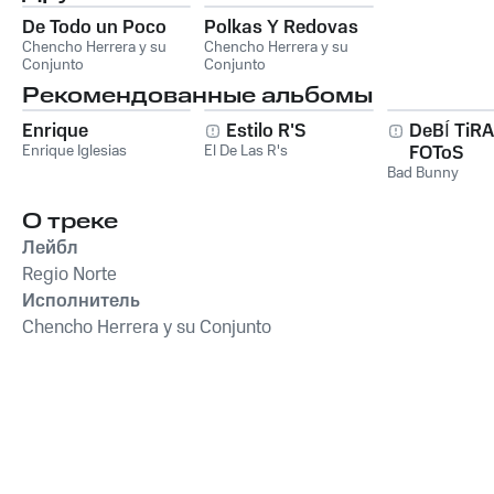
De Todo un Poco
Polkas Y Redovas
Chencho Herrera y su
Chencho Herrera y su
Conjunto
Conjunto
Рекомендованные альбомы
Enrique
Estilo R'S
DeBÍ TiR
Enrique Iglesias
El De Las R's
FOToS
Bad Bunny
О треке
Лейбл
Regio Norte
Исполнитель
Chencho Herrera y su Conjunto