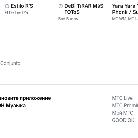
Estilo R'S
DeBÍ TiRAR MáS
Yara Yara 
FOToS
Phonk / S
El De Las R's
Amiga Eu 
Bad Bunny
MC WM
,
MC L
Pegar
 Conjunto
ановите приложение
MTС Live
Н Музыка
MTС Prem
Мой МТС
GOOD’OK