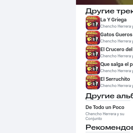
Другие тре
La Y Griega
Chencho Herrera 
Gatos Gueros
Chencho Herrera 
El Crucero de
Chencho Herrera 
Que salga el 
Chencho Herrera 
El Serruchito
Chencho Herrera 
Другие аль
De Todo un Poco
Chencho Herrera y su
Conjunto
Рекомендо