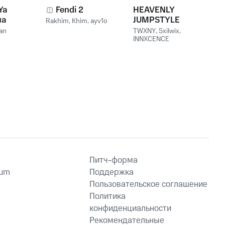
Ya
Fendi 2
HEAVENLY
ua
JUMPSTYLE
Rakhim
,
Khim
,
ayv1o
Vou
an
TWXNY
,
Sxilwix
,
INNXCENCE
Питч-форма
ium
Поддержка
Пользовательское соглашение
Политика
конфиденциальности
Рекомендательные