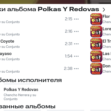
ки альбома
Polkas Y Redovas
Flor
2:15
y su Conjunto
Chenc
Lor
2:16
y su Conjunto
Chenc
l Coyote
El T
2:31
y su Conjunto
Chenc
payaso
Las 
1:54
y su Conjunto
Chenc
Don 
2:38
y su Conjunto
Chenc
бомы исполнителя
Polkas Y Redovas
Chencho Herrera y su
Conjunto
ванные альбомы