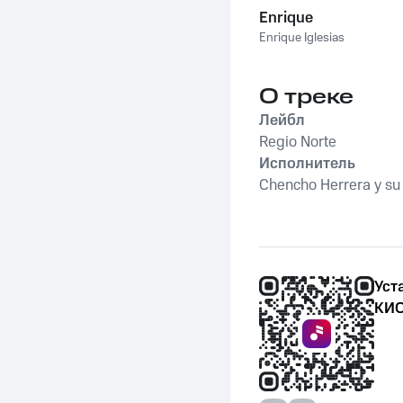
Enrique
Enrique Iglesias
О треке
Лейбл
Regio Norte
Исполнитель
Chencho Herrera y su
Уст
КИО