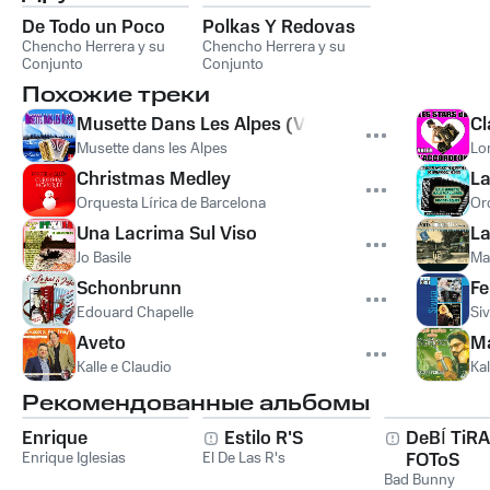
De Todo un Poco
Polkas Y Redovas
Chencho Herrera y su
Chencho Herrera y su
Conjunto
Conjunto
Похожие треки
Musette Dans Les Alpes (Valse)
Cl
Musette dans les Alpes
Lo
Christmas Medley
La
Orquesta Lírica de Barcelona
Or
Una Lacrima Sul Viso
La
Jo Basile
Ma
Schonbrunn
Fe
Edouard Chapelle
Si
Aveto
M
Kalle e Claudio
Kal
Рекомендованные альбомы
Enrique
Estilo R'S
DeBÍ TiR
Enrique Iglesias
El De Las R's
FOToS
Bad Bunny