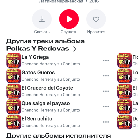
Латиноамериканская
2016
Скачать
Слушать
Нравится
Другие треки альбома
Polkas Y Redovas
La Y Griega
Fl
Chencho Herrera y su Conjunto
Ch
Gatos Gueros
L
Chencho Herrera y su Conjunto
Ch
El Crucero del Coyote
El
Chencho Herrera y su Conjunto
Ch
Que salga el payaso
La
Chencho Herrera y su Conjunto
Ch
El Serruchito
Do
Chencho Herrera y su Conjunto
Ch
Другие альбомы исполнителя