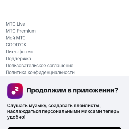
MTС Live
MTС Premium
Мой МТС
GOOD’OK
Питч-форма
Поддержка
Пользовательское соглашение
Политика конфиденциальности
Рекомендательные технологии
Продолжим в приложении? 
СКАЧАТЬ ПРИЛОЖЕНИЕ
Слушать музыку, создавать плейлисты, 
наслаждаться персональными миксами теперь 
удобно!
Незаконное потребление наркотических средств,
психотропных веществ, их аналогов причиняет вред здоровью,