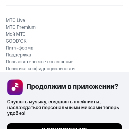
MTС Live
MTС Premium
Мой МТС
GOOD’OK
Питч-форма
Поддержка
Пользовательское соглашение
Политика конфиденциальности
Рекомендательные технологии
Продолжим в приложении? 
СКАЧАТЬ ПРИЛОЖЕНИЕ
Слушать музыку, создавать плейлисты, 
наслаждаться персональными миксами теперь 
удобно!
Незаконное потребление наркотических средств,
психотропных веществ, их аналогов причиняет вред здоровью,
Мы используем куки, чтобы на сайте все