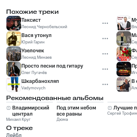
Похожие треки
Таксист
М
Леонид Чернобельский
Вл
Вася утонул
М
Юрий Гарин
Се
Узелочек
Ф
Леонид Минаев
Се
Просто песни под гитару
Пр
Олег Пугачёв
Иг
Шкарбанохляп
В
Vadymovych
Ал
Рекомендованные альбомы
Владимирский
Под этим небом
Лучшие п
централ
все равны
Сергей Трофи
Михаил Круг
Дюма
О треке
Лейбл