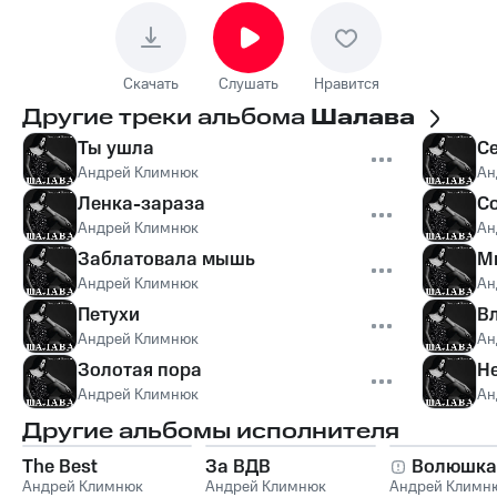
Скачать
Слушать
Нравится
Другие треки альбома
Шалава
Ты ушла
Се
Андрей Климнюк
Ан
Ленка-зараза
С
Андрей Климнюк
Ан
Заблатовала мышь
М
Андрей Климнюк
Ан
Петухи
В
Андрей Климнюк
Ан
Золотая пора
Не
Андрей Климнюк
Ан
Другие альбомы исполнителя
The Best
За ВДВ
Волюшка
Андрей Климнюк
Андрей Климнюк
Андрей Климн