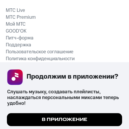
MTС Live
MTС Premium
Мой МТС
GOOD’OK
Питч-форма
Поддержка
Пользовательское соглашение
Политика конфиденциальности
Рекомендательные технологии
Продолжим в приложении? 
СКАЧАТЬ ПРИЛОЖЕНИЕ
Слушать музыку, создавать плейлисты, 
наслаждаться персональными миксами теперь 
удобно!
Незаконное потребление наркотических средств,
психотропных веществ, их аналогов причиняет вред здоровью,
Мы используем куки, чтобы на сайте все
В ПРИЛОЖЕНИЕ
их незаконный оборот запрещён и влечёт установленную
работало.
Подробнее
законодательством ответственность.