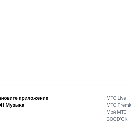
ановите приложение
MTС Live
Н Музыка
MTС Prem
Мой МТС
GOOD’OK