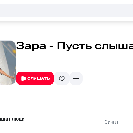
Зара - Пусть слыш
СЛУШАТЬ
ышат люди
Сингл