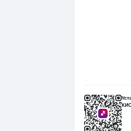
Уст
КИО