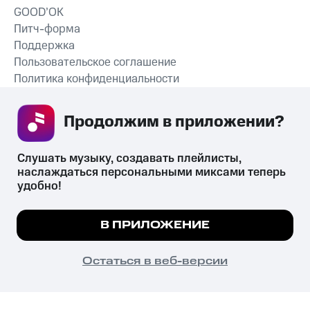
GOOD’OK
Питч-форма
Поддержка
Пользовательское соглашение
Политика конфиденциальности
Рекомендательные технологии
Продолжим в приложении? 
СКАЧАТЬ ПРИЛОЖЕНИЕ
Слушать музыку, создавать плейлисты, 
наслаждаться персональными миксами теперь 
удобно!
Незаконное потребление наркотических средств,
психотропных веществ, их аналогов причиняет вред здоровью,
Мы используем куки, чтобы на сайте все
В ПРИЛОЖЕНИЕ
их незаконный оборот запрещён и влечёт установленную
работало.
Подробнее
законодательством ответственность.
© 2026 ООО «КИОН».
ПОНЯТНО
Остаться в веб-версии
Все права защищены
18+
Главная
В приложение
Избранное