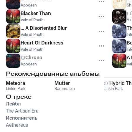
Apogean
Sh
Blacker Than
Vale of Pnath
Al
... A Disoriented Blur
Th
Vale of Pnath
Inf
Heart Of Darkness
Be
Vale of Pnath
Inf
Chrono
A
Apogean
Val
Рекомендованные альбомы
Meteora
Mutter
Hybrid Th
Linkin Park
Rammstein
Linkin Park
О треке
Лейбл
The Artisan Era
Исполнитель
Aethereus