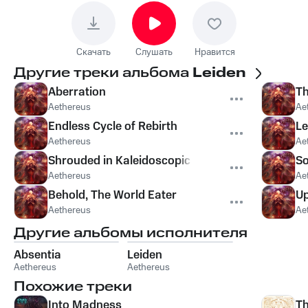
Скачать
Слушать
Нравится
Другие треки альбома
Leiden
Aberration
Th
Aethereus
Ae
Endless Cycle of Rebirth
Le
Aethereus
Ae
Shrouded in Kaleidoscopic Skin
So
Aethereus
Ae
Behold, The World Eater
Up
Aethereus
Ae
Другие альбомы исполнителя
Absentia
Leiden
Aethereus
Aethereus
Похожие треки
Into Madness
Th