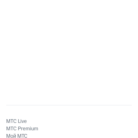
MTС Live
MTС Premium
Мой МТС