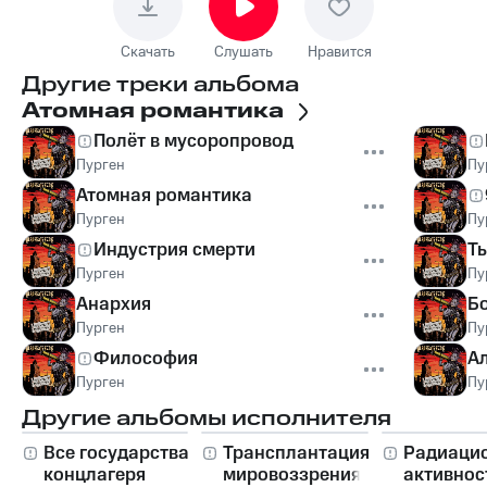
Скачать
Слушать
Нравится
Другие треки альбома
Атомная романтика
Полёт в мусоропровод
Пурген
Пу
Атомная романтика
Пурген
Пу
Индустрия смерти
Ты
Пурген
Пу
Анархия
Бо
Пурген
Пу
Философия
А
Пурген
Пу
Другие альбомы исполнителя
Все государства —
Трансплантация
Радиаци
концлагеря
мировоззрения
активнос