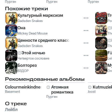
Пурген
Пурген
Пурген
мусорног
Похожие треки
Культурный марксизм
T
Gadsden Snakes
Po
Она
Mickey Dead Mouse
Th
Ценности среднего класса
Gadsden Snakes
Th
Этой ночью
Fü
Четвертое сословие
Lei
Болторез
М
ВЗДОР
On
Рекомендованные альбомы
Colourmeinkindness
Атомная
Kutmuzie
Basement
романтика
Joost
Пурген
О треке
Лейбл