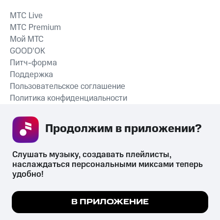
MTС Live
MTС Premium
Мой МТС
GOOD’OK
Питч-форма
Поддержка
Пользовательское соглашение
Политика конфиденциальности
Рекомендательные технологии
Продолжим в приложении? 
СКАЧАТЬ ПРИЛОЖЕНИЕ
Слушать музыку, создавать плейлисты, 
наслаждаться персональными миксами теперь 
удобно!
Незаконное потребление наркотических средств,
психотропных веществ, их аналогов причиняет вред здоровью,
Мы используем куки, чтобы на сайте все
В ПРИЛОЖЕНИЕ
их незаконный оборот запрещён и влечёт установленную
работало.
Подробнее
законодательством ответственность.