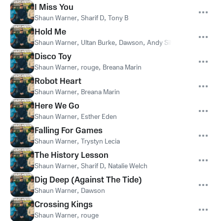
I Miss You
Shaun Warner
,
Sharif D
,
Tony B
Hold Me
Shaun Warner
,
Ultan Burke
,
Dawson
,
Andy Silva
Disco Toy
Shaun Warner
,
rouge
,
Breana Marin
Robot Heart
Shaun Warner
,
Breana Marin
Here We Go
Shaun Warner
,
Esther Eden
Falling For Games
Shaun Warner
,
Trystyn Lecia
The History Lesson
Shaun Warner
,
Sharif D
,
Natalie Welch
Dig Deep (Against The Tide)
Shaun Warner
,
Dawson
Crossing Kings
Shaun Warner
,
rouge