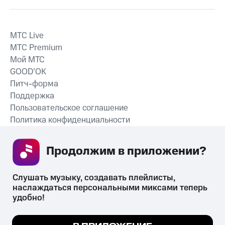
MTС Live
MTС Premium
Мой МТС
GOOD’OK
Питч-форма
Поддержка
Пользовательское соглашение
Политика конфиденциальности
Рекомендательные технологии
Продолжим в приложении? 
СКАЧАТЬ ПРИЛОЖЕНИЕ
Слушать музыку, создавать плейлисты, 
наслаждаться персональными миксами теперь 
удобно!
Незаконное потребление наркотических средств,
психотропных веществ, их аналогов причиняет вред здоровью,
Мы используем куки, чтобы на сайте все