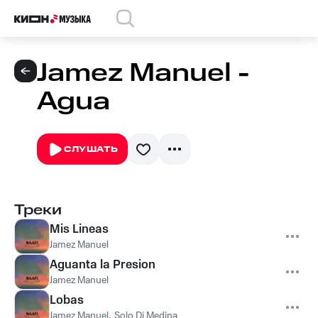
Jamez Manuel -
Agua
СЛУШАТЬ
Треки
Mis Lineas
Jamez Manuel
Aguanta la Presion
Jamez Manuel
Lobas
Jamez Manuel
,
Solo Di Medina