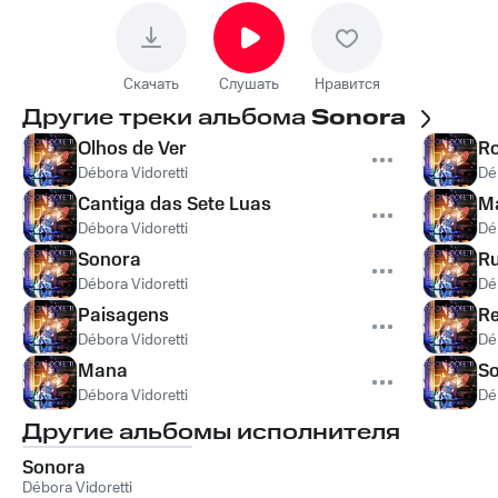
Скачать
Слушать
Нравится
Другие треки альбома
Sonora
Olhos de Ver
R
Débora Vidoretti
Dé
Cantiga das Sete Luas
Ma
Débora Vidoretti
Dé
Sonora
R
Débora Vidoretti
Dé
Paisagens
Re
Débora Vidoretti
Dé
Mana
So
Débora Vidoretti
Dé
Другие альбомы исполнителя
Sonora
Débora Vidoretti