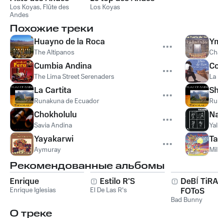
Los Koyas
,
Flûte des
Los Koyas
Andes
Похожие треки
Huayno de la Roca
Y
The Altipanos
Ch
Cumbia Andina
C
The Lima Street Serenaders
La
La Cartita
S
Runakuna de Ecuador
Ru
Chokholulu
Na
Savia Andina
Ya
Yayakarwi
Ta
Aymuray
Mi
Рекомендованные альбомы
Enrique
Estilo R'S
DeBÍ TiR
Enrique Iglesias
El De Las R's
FOToS
Bad Bunny
О треке