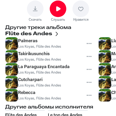
Скачать
Слушать
Нравится
Другие треки альбома
Flûte des Andes
Palmeras
L
Los Koyas
,
Flûte des Andes
Lo
Takirikusunchis
M
Los Koyas
,
Flûte des Andes
Lo
La Paraguaya Encantada
An
Los Koyas
,
Flûte des Andes
Lo
Cutcharpari
La
Los Koyas
,
Flûte des Andes
Lo
Rebecca
Ch
Los Koyas
,
Flûte des Andes
Lo
Другие альбомы исполнителя
Flûte des Andes
Le top des Andes