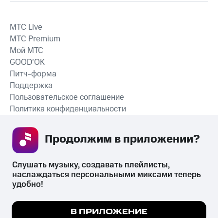
MTС Live
MTС Premium
Мой МТС
GOOD’OK
Питч-форма
Поддержка
Пользовательское соглашение
Политика конфиденциальности
Рекомендательные технологии
Продолжим в приложении? 
СКАЧАТЬ ПРИЛОЖЕНИЕ
Слушать музыку, создавать плейлисты, 
наслаждаться персональными миксами теперь 
удобно!
Незаконное потребление наркотических средств,
психотропных веществ, их аналогов причиняет вред здоровью,
Мы используем куки, чтобы на сайте все
В ПРИЛОЖЕНИЕ
их незаконный оборот запрещён и влечёт установленную