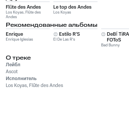
Flûte des Andes
Le top des Andes
Los Koyas
,
Flûte des
Los Koyas
Andes
Рекомендованные альбомы
Enrique
Estilo R'S
DeBÍ TiR
Enrique Iglesias
El De Las R's
FOToS
Bad Bunny
О треке
Лейбл
Ascot
Исполнитель
Los Koyas, Flûte des Andes