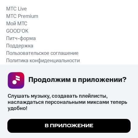
MTС Live
MTС Premium
Мой МТС
GOOD’OK
Питч-форма
Поддержка
Пользовательское соглашение
Политика конфиденциальности
Рекомендательные технологии
Продолжим в приложении? 
СКАЧАТЬ ПРИЛОЖЕНИЕ
Слушать музыку, создавать плейлисты, 
наслаждаться персональными миксами теперь 
удобно!
Незаконное потребление наркотических средств,
психотропных веществ, их аналогов причиняет вред здоровью,
Мы используем куки, чтобы на сайте все
В ПРИЛОЖЕНИЕ
их незаконный оборот запрещён и влечёт установленную
работало.
Подробнее
законодательством ответственность.