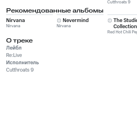
04/05/200
Cutthroats 9
Рекомендованные альбомы
Nirvana
Nevermind
The Studi
Nirvana
Nirvana
Collection
Red Hot Chili P
О треке
Лейбл
Re:Live
Исполнитель
Cutthroats 9