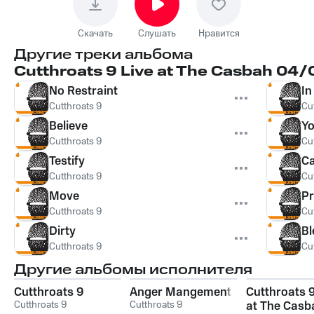
Скачать
Слушать
Нравится
Другие треки альбома
Cutthroats 9 Live at The Casbah 04
No Restraint
In
Cutthroats 9
Cu
Believe
Yo
Cutthroats 9
Cu
Testify
Ca
Cutthroats 9
Cu
Move
Pr
Cutthroats 9
Cu
Dirty
Bl
Cutthroats 9
Cu
Другие альбомы исполнителя
Cutthroats 9
Anger Mangement
Cutthroats 9
Cutthroats 9
Cutthroats 9
at The Casb