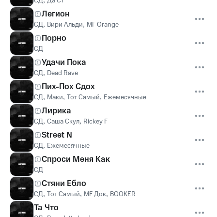
СД
Да Ст
Легион
СД
,
Вири Альди
,
MF Orange
Порно
СД
Удачи Пока
СД
,
Dead Rave
Пих-Пох Сдох
СД
,
Маки
,
Тот Самый
,
Ежемесячные
Лирика
СД
,
Саша Скул
,
Rickey F
Street N
СД
,
Ежемесячные
Спроси Меня Как
СД
Стяни Ебло
СД
,
Тот Самый
,
MF Док
,
BOOKER
Та Что