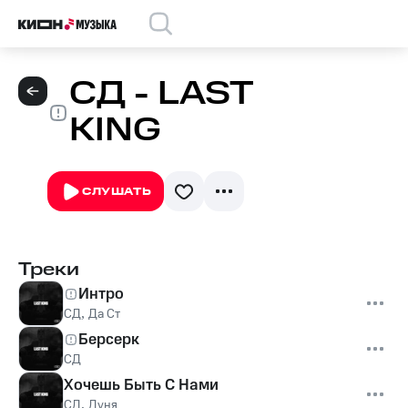
СД - LAST
KING
СЛУШАТЬ
Треки
Интро
СД
,
Да Ст
Берсерк
СД
Хочешь Быть С Нами
СД
,
Дуня