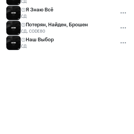
СД
Я Знаю Всё
СД
Потерян, Найден, Брошен
СД
,
CODE80
Наш Выбор
СД