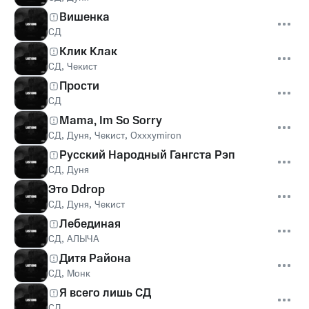
Вишенка
СД
Клик Клак
СД
,
Чекист
Прости
СД
Mama, Im So Sorry
СД
,
Дуня
,
Чекист
,
Oxxxymiron
Русский Народный Гангста Рэп
СД
,
Дуня
Это Ddrop
СД
,
Дуня
,
Чекист
Лебединая
СД
,
АЛЫЧА
Дитя Района
СД
,
Монк
Я всего лишь СД
СД