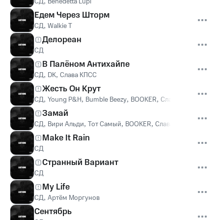
СД
,
Benedetta Lupi
Едем Через Шторм
СД
,
Walkie T
Делореан
СД
В Палёном Антихайпе
СД
,
DK
,
Слава КПСС
Жесть Он Крут
СД
,
Young P&H
,
Bumble Beezy
,
BOOKER
,
Слава КПСС
Замай
СД
,
Вири Альди
,
Тот Самый
,
BOOKER
,
Слава КПСС
,
Fallen 
Make It Rain
СД
Странный Вариант
СД
My Life
СД
,
Артём Моргунов
Сентябрь