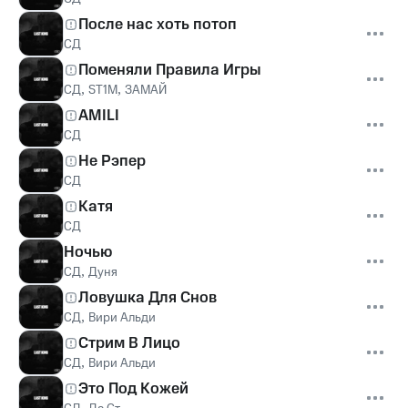
После нас хоть потоп
СД
Поменяли Правила Игры
СД
,
ST1M
,
ЗАМАЙ
AMILI
СД
Не Рэпер
СД
Катя
СД
Ночью
СД
,
Дуня
Ловушка Для Снов
СД
,
Вири Альди
Стрим В Лицо
СД
,
Вири Альди
Это Под Кожей
,