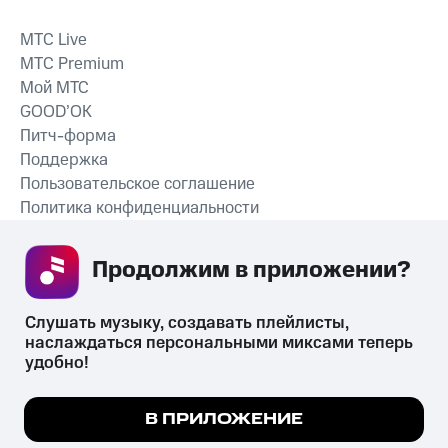
MTС Live
MTС Premium
Мой МТС
GOOD’OK
Питч-форма
Поддержка
Пользовательское соглашение
Политика конфиденциальности
Рекомендательные технологии
Продолжим в приложении? 
СКАЧАТЬ ПРИЛОЖЕНИЕ
Слушать музыку, создавать плейлисты, 
наслаждаться персональными миксами теперь 
удобно!
Незаконное потребление наркотических средств,
психотропных веществ, их аналогов причиняет вред здоровью,
Мы используем куки, чтобы на сайте все
В ПРИЛОЖЕНИЕ
их незаконный оборот запрещён и влечёт установленную
работало.
Подробнее
законодательством ответственность.