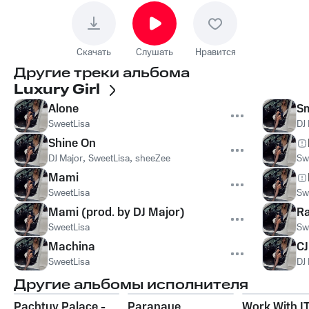
Скачать
Слушать
Нравится
Другие треки альбома
Luxury Girl
Alone
S
SweetLisa
DJ
Shine On
DJ Major
,
SweetLisa
,
sheeZee
Sw
Mami
SweetLisa
Sw
Mami (prod. by DJ Major)
Ra
SweetLisa
Sw
Machina
CJ
SweetLisa
DJ
Другие альбомы исполнителя
Pachtuv Palace -
Paranaue
Work With I