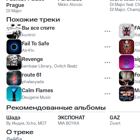
Prague
Nikko Alonzo
DJ Major feat. 
DJ Major
,
Champ
DJ Major
Похожие треки
Вы все спите
F
kuntrol
Ra
Fail To Safe
Atr41n
Al
Revenge
si
Jambaar Library
,
Ovitch Beatz
Ca
route 61
Fo
phalaoyada
Si
Calm Flames
M
Deugene Music
Em
Рекомендованные альбомы
Шадэ
ЭКСПОНАТ
GAZ
By Индия
,
Xcho
,
MOT
MIA BOYKA
Zivert
О треке
Лейбл