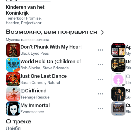
Kinderen van het
Koninkrijk
Tienerkoor Promise,
Heerlen
,
Projectkoor
Regenboogkerk Epe
Возможно, вам понравится
Музыка на все времена
Don't Phunk With My Heart
Ap
Black Eyed Peas
My
World Hold On (Children of the Sky)
De
Bob Sinclar
,
Steve Edwards
St
Just One Last Dance
Sarah Connor
,
Natural
Lim
Girlfriend
St
Teenage Rescue
Su
My Immortal
Cu
Evanescence
Bl
О треке
Лейбл