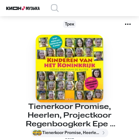
Трек
Tienerkoor Promise,
Heerlen, Projectkoor
Regenboogkerk Epe -
Licht der wereld
Tienerkoor Promise, Heerlen, Projectkoor Regenboogkerk Epe