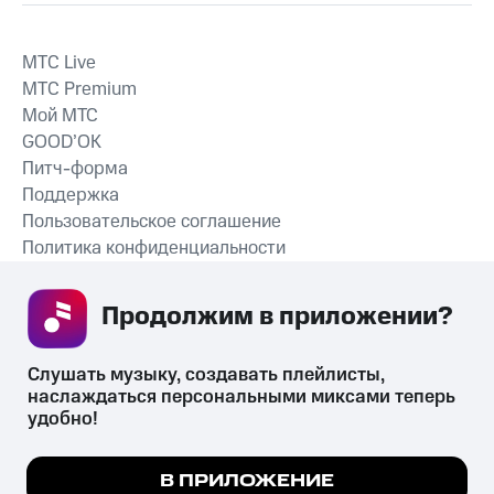
MTС Live
MTС Premium
Мой МТС
GOOD’OK
Питч-форма
Поддержка
Пользовательское соглашение
Политика конфиденциальности
Рекомендательные технологии
Продолжим в приложении? 
СКАЧАТЬ ПРИЛОЖЕНИЕ
Слушать музыку, создавать плейлисты, 
наслаждаться персональными миксами теперь 
удобно!
Незаконное потребление наркотических средств,
психотропных веществ, их аналогов причиняет вред здоровью,
Мы используем куки, чтобы на сайте все
В ПРИЛОЖЕНИЕ
их незаконный оборот запрещён и влечёт установленную