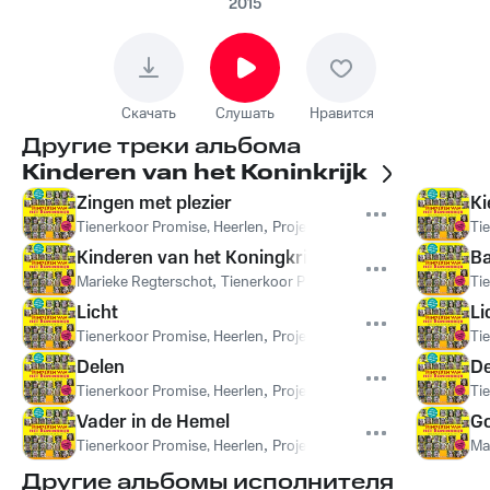
2015
Скачать
Слушать
Нравится
Другие треки альбома
Kinderen van het Koninkrijk
Zingen met plezier
Ki
Tienerkoor Promise, Heerlen
,
Projectkoor Regenboogkerk Epe
Ti
Kinderen van het Koningkrijk
B
Marieke Regterschot
,
Tienerkoor Promise, Heerlen
,
Projectko
Ti
Licht
Li
Tienerkoor Promise, Heerlen
,
Projectkoor Regenboogkerk Epe
Ti
Delen
D
Tienerkoor Promise, Heerlen
,
Projectkoor Regenboogkerk Epe
Ti
Vader in de Hemel
Go
Tienerkoor Promise, Heerlen
,
Projectkoor Regenboogkerk Epe
Ma
Другие альбомы исполнителя