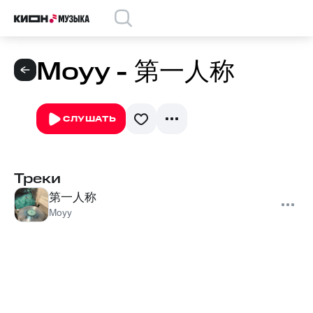
Moyy - 第一人称
СЛУШАТЬ
Треки
第一人称
Moyy