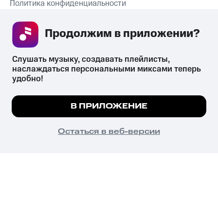
Политика конфиденциальности
Рекомендательные технологии
Продолжим в приложении? 
СКАЧАТЬ ПРИЛОЖЕНИЕ
Слушать музыку, создавать плейлисты, 
наслаждаться персональными миксами теперь 
удобно!
Незаконное потребление наркотических средств,
психотропных веществ, их аналогов причиняет вред здоровью,
Мы используем куки, чтобы на сайте все
В ПРИЛОЖЕНИЕ
их незаконный оборот запрещён и влечёт установленную
работало.
Подробнее
законодательством ответственность.
© 2026 ООО «КИОН».
ПОНЯТНО
Остаться в веб-версии
Все права защищены
18+
Главная
В приложение
Избранное