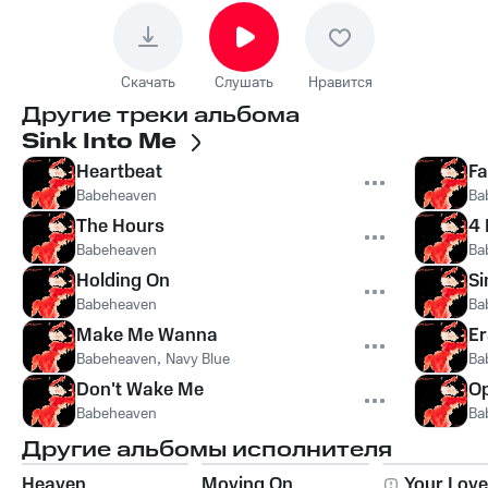
Скачать
Слушать
Нравится
Другие треки альбома
Sink Into Me
Heartbeat
Fa
Babeheaven
Ba
The Hours
4
Babeheaven
Ba
Holding On
Si
Babeheaven
Ba
Make Me Wanna
E
Babeheaven
,
Navy Blue
Ba
Don't Wake Me
Op
Babeheaven
Ba
Другие альбомы исполнителя
Heaven
Moving On
Your Love