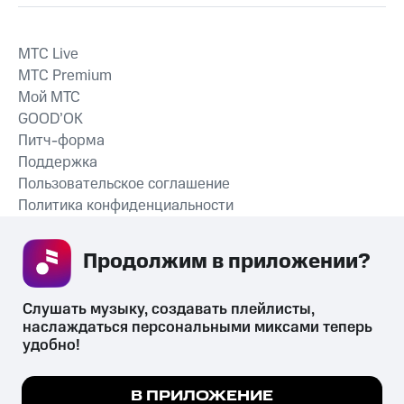
MTС Live
MTС Premium
Мой МТС
GOOD’OK
Питч-форма
Поддержка
Пользовательское соглашение
Политика конфиденциальности
Рекомендательные технологии
Продолжим в приложении? 
СКАЧАТЬ ПРИЛОЖЕНИЕ
Слушать музыку, создавать плейлисты, 
наслаждаться персональными миксами теперь 
удобно!
Незаконное потребление наркотических средств,
психотропных веществ, их аналогов причиняет вред здоровью,
Мы используем куки, чтобы на сайте все
В ПРИЛОЖЕНИЕ
их незаконный оборот запрещён и влечёт установленную