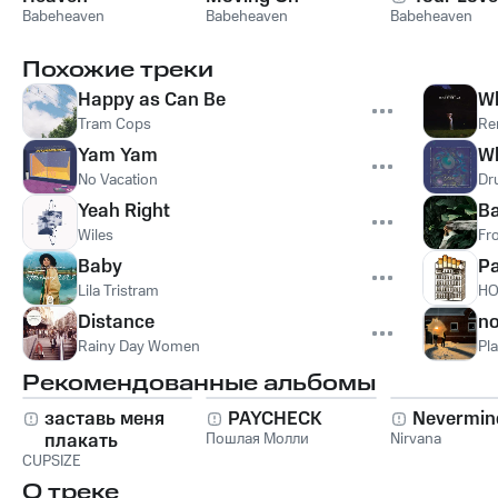
Babeheaven
Babeheaven
Babeheaven
Похожие треки
Happy as Can Be
W
Tram Cops
Re
Yam Yam
Wh
No Vacation
Dr
Yeah Right
Ba
Wiles
Fr
Baby
Pa
Lila Tristram
HO
Distance
n
Rainy Day Women
Pla
Рекомендованные альбомы
заставь меня
PAYCHECK
Nevermin
плакать
Пошлая Молли
Nirvana
CUPSIZE
О треке